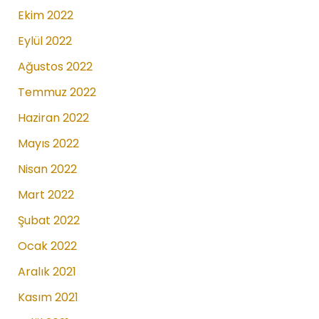
Ekim 2022
Eylül 2022
Ağustos 2022
Temmuz 2022
Haziran 2022
Mayıs 2022
Nisan 2022
Mart 2022
Şubat 2022
Ocak 2022
Aralık 2021
Kasım 2021