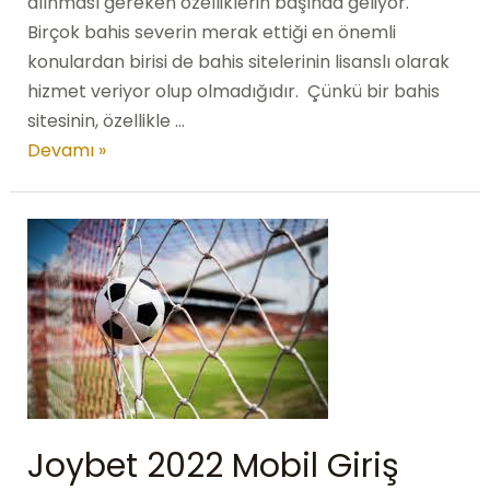
alınması gereken özelliklerin başında geliyor.
Birçok bahis severin merak ettiği en önemli
konulardan birisi de bahis sitelerinin lisanslı olarak
hizmet veriyor olup olmadığıdır. Çünkü bir bahis
sitesinin, özellikle …
Joybet
Devamı »
Bonus
Avantajı
Joybet 2022 Mobil Giriş