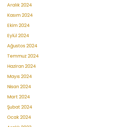
Aralık 2024
Kasım 2024
Ekim 2024
Eylül 2024
Ağustos 2024
Temmuz 2024
Haziran 2024
Mayıs 2024
Nisan 2024
Mart 2024
Şubat 2024
Ocak 2024