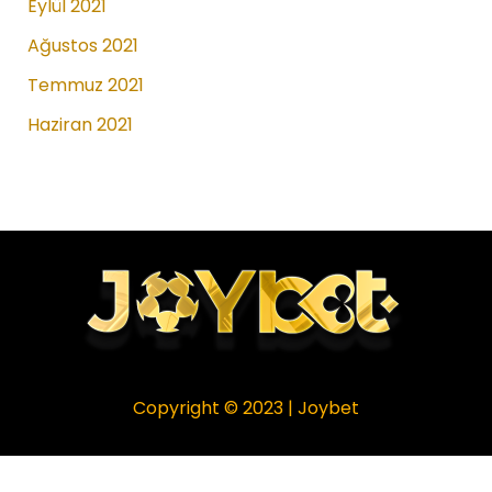
Eylül 2021
Ağustos 2021
Temmuz 2021
Haziran 2021
Copyright © 2023 |
Joybet