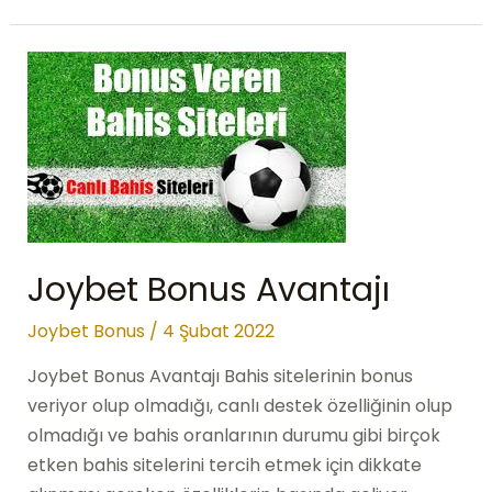
Canlı
Destek
Joybet Bonus Avantajı
Joybet Bonus
/
4 Şubat 2022
Joybet Bonus Avantajı Bahis sitelerinin bonus
veriyor olup olmadığı, canlı destek özelliğinin olup
olmadığı ve bahis oranlarının durumu gibi birçok
etken bahis sitelerini tercih etmek için dikkate