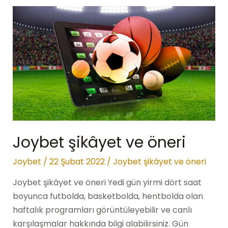
Casino
ve
Slot
Oyunları
Joybet şikâyet ve öneri
Joybet
/
22 Şubat 2022
/
Joybet şikâyet ve öneri
Joybet şikâyet ve öneri Yedi gün yirmi dört saat
boyunca futbolda, basketbolda, hentbolda olan
haftalık programları görüntüleyebilir ve canlı
karşılaşmalar hakkında bilgi alabilirsiniz. Gün