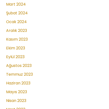
Mart 2024
Şubat 2024
Ocak 2024
Aralık 2023
Kasım 2023
Ekim 2023
Eylül 2023
Ağustos 2023
Temmuz 2023
Haziran 2023
Mayıs 2023
Nisan 2023