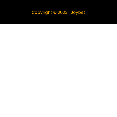
Copyright © 2023 |
Joybet