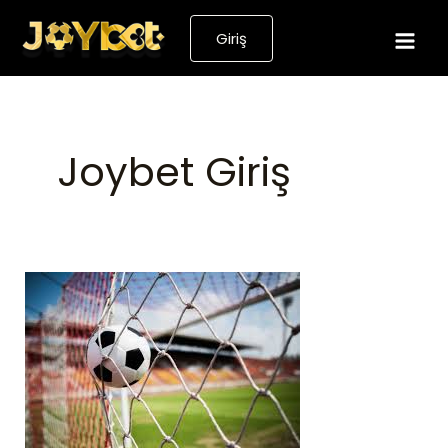
İçeriğe
Giriş
atla
Mai
Men
Joybet Giriş