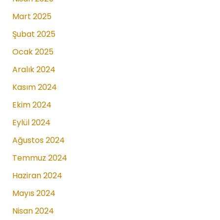
Mart 2025
Şubat 2025
Ocak 2025
Aralık 2024
Kasım 2024
Ekim 2024
Eylül 2024
Ağustos 2024
Temmuz 2024
Haziran 2024
Mayıs 2024
Nisan 2024