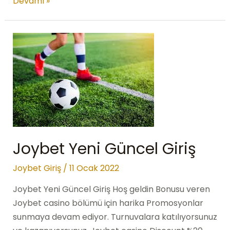
Joybet
Devamı »
Yeni
Güncel
Giriş
Adı
Joybet Yeni Güncel Giriş
Joybet Giriş
/
11 Ocak 2022
Joybet Yeni Güncel Giriş Hoş geldin Bonusu veren
Joybet casino bölümü için harika Promosyonlar
sunmaya devam ediyor. Turnuvalara katılıyorsunuz