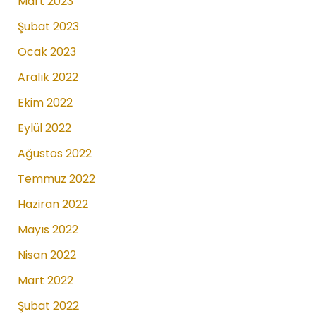
Mart 2023
Şubat 2023
Ocak 2023
Aralık 2022
Ekim 2022
Eylül 2022
Ağustos 2022
Temmuz 2022
Haziran 2022
Mayıs 2022
Nisan 2022
Mart 2022
Şubat 2022