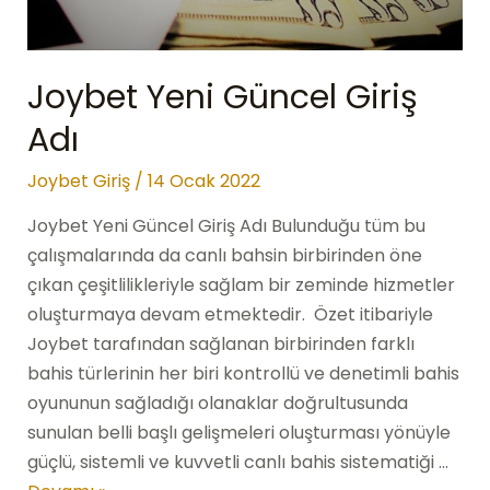
Joybet Yeni Güncel Giriş
Adı
Joybet Giriş
/
14 Ocak 2022
Joybet Yeni Güncel Giriş Adı Bulunduğu tüm bu
çalışmalarında da canlı bahsin birbirinden öne
çıkan çeşitlilikleriyle sağlam bir zeminde hizmetler
oluşturmaya devam etmektedir. Özet itibariyle
Joybet tarafından sağlanan birbirinden farklı
bahis türlerinin her biri kontrollü ve denetimli bahis
oyununun sağladığı olanaklar doğrultusunda
sunulan belli başlı gelişmeleri oluşturması yönüyle
güçlü, sistemli ve kuvvetli canlı bahis sistematiği …