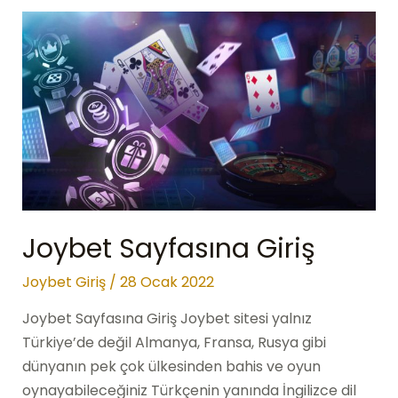
Mobil
Giriş
Joybet Sayfasına Giriş
Joybet Giriş
/
28 Ocak 2022
Joybet Sayfasına Giriş Joybet sitesi yalnız
Türkiye’de değil Almanya, Fransa, Rusya gibi
dünyanın pek çok ülkesinden bahis ve oyun
oynayabileceğiniz Türkçenin yanında İngilizce dil