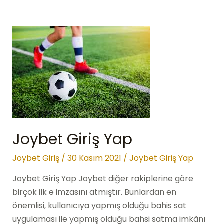
Üyelik
Bonusları
Joybet Giriş Yap
Joybet Giriş
/
30 Kasım 2021
/
Joybet Giriş Yap
Joybet Giriş Yap Joybet diğer rakiplerine göre
birçok ilk e imzasını atmıştır. Bunlardan en
önemlisi, kullanıcıya yapmış olduğu bahis sat
uygulaması ile yapmış olduğu bahsi satma imkânı