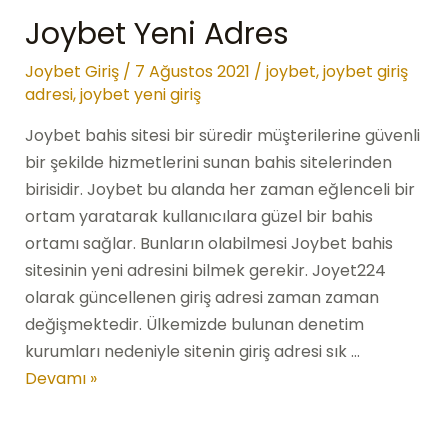
Joybet Yeni Adres
Joybet Giriş
/
7 Ağustos 2021
/
joybet
,
joybet giriş
adresi
,
joybet yeni giriş
Joybet bahis sitesi bir süredir müşterilerine güvenli
bir şekilde hizmetlerini sunan bahis sitelerinden
birisidir. Joybet bu alanda her zaman eğlenceli bir
ortam yaratarak kullanıcılara güzel bir bahis
ortamı sağlar. Bunların olabilmesi Joybet bahis
sitesinin yeni adresini bilmek gerekir. Joyet224
olarak güncellenen giriş adresi zaman zaman
değişmektedir. Ülkemizde bulunan denetim
kurumları nedeniyle sitenin giriş adresi sık …
Joybet
Devamı »
Yeni
Adres