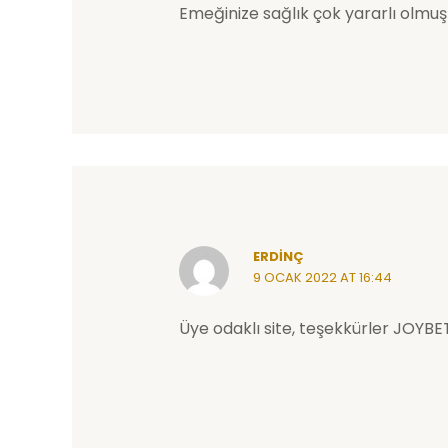
Emeğinize sağlık çok yararlı olmuş
ERDINÇ
9 OCAK 2022 AT 16:44
Üye odaklı site, teşekkürler JOYBE