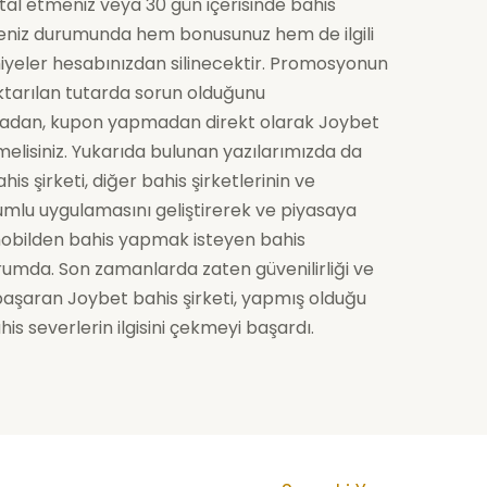
ptal etmeniz veya 30 gün içerisinde bahis
meniz durumunda hem bonusunuz hem de ilgili
miyeler hesabınızdan silinecektir. Promosyonun
tarılan tutarda sorun olduğunu
madan, kupon yapmadan direkt olarak Joybet
çmelisiniz. Yukarıda bulunan yazılarımızda da
s şirketi, diğer bahis şirketlerinin ve
yumlu uygulamasını geliştirerek ve piyasaya
 mobilden bahis yapmak isteyen bahis
urumda. Son zamanlarda zaten güvenilirliği ve
 başaran Joybet bahis şirketi, yapmış olduğu
ahis severlerin ilgisini çekmeyi başardı.