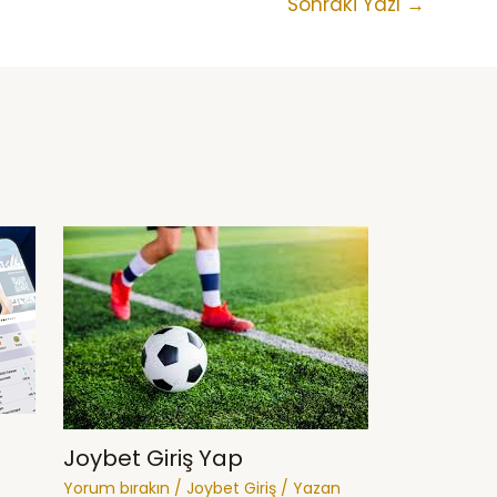
Sonraki Yazı
→
Joybet Giriş Yap
Yorum bırakın
/
Joybet Giriş
/ Yazan