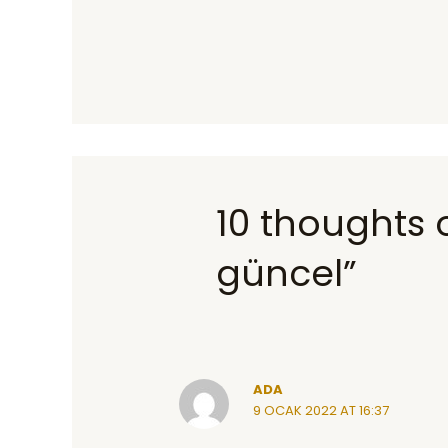
10 thoughts 
güncel”
ADA
9 OCAK 2022 AT 16:37