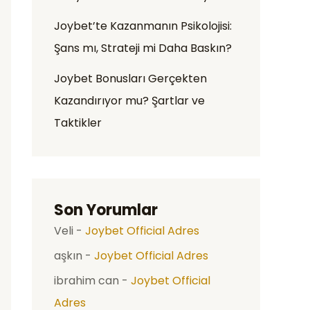
Joybet’te Kazanmanın Psikolojisi:
Şans mı, Strateji mi Daha Baskın?
Joybet Bonusları Gerçekten
Kazandırıyor mu? Şartlar ve
Taktikler
Son Yorumlar
Veli
-
Joybet Official Adres
aşkın
-
Joybet Official Adres
ibrahim can
-
Joybet Official
Adres