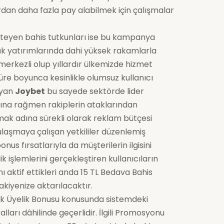
an daha fazla pay alabilmek için çalışmalar
teyen bahis tutkunları ise bu kampanya
k yatırımlarında dahi yüksek rakamlarla
erkezli olup yıllardır ülkemizde hizmet
re boyunca kesinlikle olumsuz kullanıcı
ayan
Joybet
bu sayede sektörde lider
na rağmen rakiplerin ataklarından
mak adına sürekli olarak reklam bütçesi
laşmaya çalışan yetkililer düzenlemiş
us fırsatlarıyla da müşterilerin ilgisini
k işlemlerini gerçekleştiren kullanıcıların
 aktif ettikleri anda 15 TL Bedava Bahis
akiyenize aktarılacaktır.
k Üyelik Bonusu konusunda sistemdeki
ları dâhilinde geçerlidir. İlgili Promosyonu