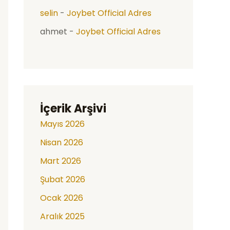
selin
-
Joybet Official Adres
ahmet
-
Joybet Official Adres
İçerik Arşivi
Mayıs 2026
Nisan 2026
Mart 2026
Şubat 2026
Ocak 2026
Aralık 2025