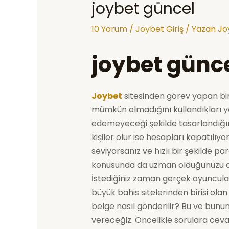
joybet güncel
10 Yorum
/
Joybet Giriş
/ Yazan
Jo
joybet günc
Joybet
sitesinden görev yapan bir
mümkün olmadığını kullandıkları ya
edemeyeceği şekilde tasarlandığın
kişiler olur ise hesapları kapatılıy
seviyorsanız ve hızlı bir şekilde p
konusunda da uzman olduğunuzu dü
İstediğiniz zaman gerçek oyuncularl
büyük bahis sitelerinden birisi olan
belge nasıl gönderilir? Bu ve bunu
vereceğiz. Öncelikle sorulara c