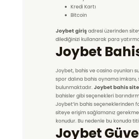
Kredi Kartı
Bitcoin
Joybet giriş
adresi üzerinden sit
dilediğinizi kullanarak para yatırma 
Joybet Bahis
Joybet, bahis ve casino oyunları s
spor dalına bahis oynama imkanı, sl
bulunmaktadır.
Joybet bahis site
bahisler gibi seçenekleri barındır
Joybet’in bahis seçeneklerinden fa
siteye erişim sağlamanız gerekmekt
konudur. Bu nedenle bu konuda tit
Joybet Güven