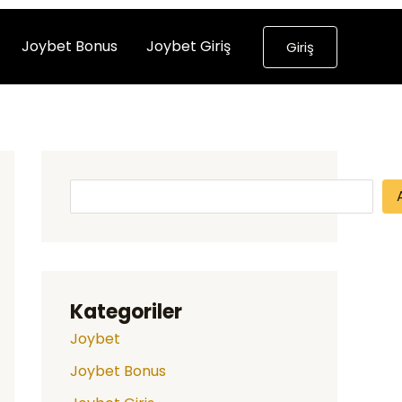
Joybet Bonus
Joybet Giriş
Giriş
Ara
Kategoriler
Joybet
Joybet Bonus