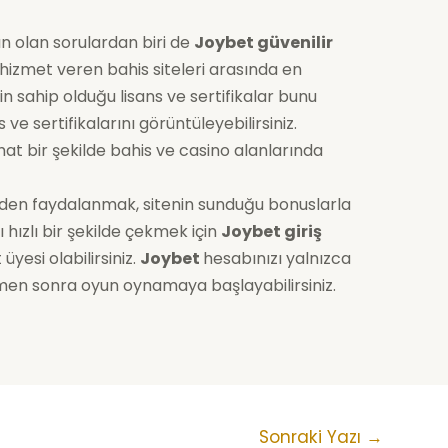
n olan sorulardan biri de
Joybet güvenilir
hizmet veren bahis siteleri arasında en
’in sahip olduğu lisans ve sertifikalar bunu
s ve sertifikalarını görüntüleyebilirsiniz.
ahat bir şekilde bahis ve casino alanlarında
den faydalanmak, sitenin sunduğu bonuslarla
hızlı bir şekilde çekmek için
Joybet giriş
yesi olabilirsiniz.
Joybet
hesabınızı yalnızca
men sonra oyun oynamaya başlayabilirsiniz.
Sonraki Yazı
→