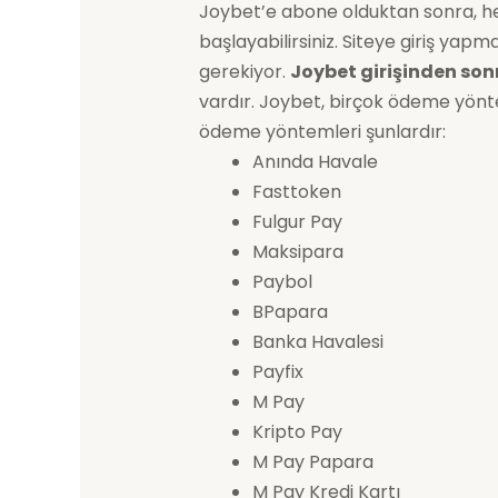
Joybet’e abone olduktan sonra, he
başlayabilirsiniz. Siteye giriş yapmak
gerekiyor.
Joybet girişinden sonr
vardır. Joybet, birçok ödeme yönt
ödeme yöntemleri şunlardır:
Anında Havale
Fasttoken
Fulgur Pay
Maksipara
Paybol
BPapara
Banka Havalesi
Payfix
M Pay
Kripto Pay
M Pay Papara
M Pay Kredi Kartı