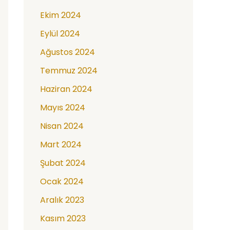
Ekim 2024
Eylül 2024
Ağustos 2024
Temmuz 2024
Haziran 2024
Mayıs 2024
Nisan 2024
Mart 2024
Şubat 2024
Ocak 2024
Aralık 2023
Kasım 2023