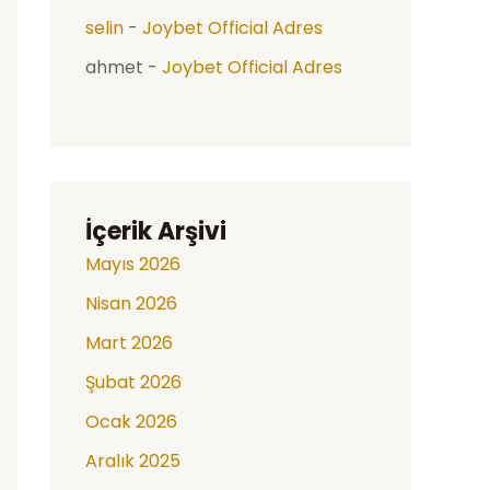
selin
-
Joybet Official Adres
ahmet
-
Joybet Official Adres
İçerik Arşivi
Mayıs 2026
Nisan 2026
Mart 2026
Şubat 2026
Ocak 2026
Aralık 2025