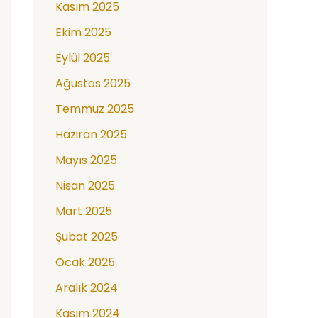
Kasım 2025
Ekim 2025
Eylül 2025
Ağustos 2025
Temmuz 2025
Haziran 2025
Mayıs 2025
Nisan 2025
Mart 2025
Şubat 2025
Ocak 2025
Aralık 2024
Kasım 2024