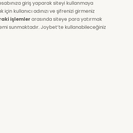
sabınıza giriş yaparak siteyi kullanmaya
 için kullanıcı adınızı ve şifrenizi girmeniz
aki işlemler
arasında siteye para yatırmak
emi sunmaktadır. Joybet’te kullanabileceğiniz