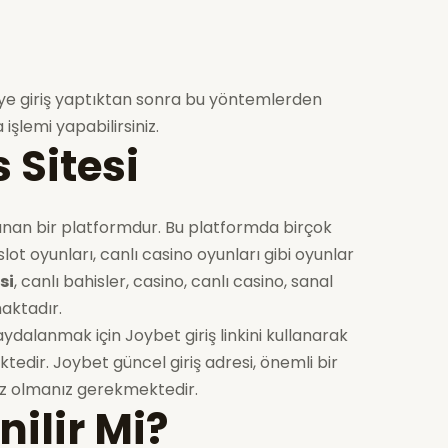
eye giriş yaptıktan sonra bu yöntemlerden
işlemi yapabilirsiniz.
 Sitesi
unan bir platformdur. Bu platformda birçok
ot oyunları, canlı casino oyunları gibi oyunlar
si
, canlı bahisler, casino, canlı casino, sanal
maktadır.
ydalanmak için Joybet giriş linkini kullanarak
edir. Joybet güncel giriş adresi, önemli bir
iz olmanız gerekmektedir.
ilir Mi?