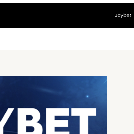
Joybet