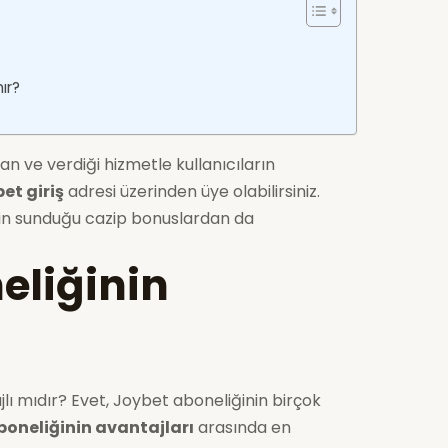
ır?
olan ve verdiği hizmetle kullanıcıların
et giriş
adresi üzerinden üye olabilirsiniz.
nin sunduğu cazip bonuslardan da
eliğinin
ı mıdır? Evet, Joybet aboneliğinin birçok
oneliğinin avantajları
arasında en