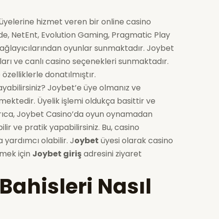
üyelerine hizmet veren bir online casino
de, NetEnt, Evolution Gaming, Pragmatic Play
ağlayıcılarından oyunlar sunmaktadır. Joybet
ları ve canlı casino seçenekleri sunmaktadır.
 özelliklerle donatılmıştır.
ayabilirsiniz? Joybet’e üye olmanız ve
ktedir. Üyelik işlemi oldukça basittir ve
yrıca, Joybet Casino’da oyun oynamadan
lir ve pratik yapabilirsiniz. Bu, casino
yardımcı olabilir. J
oybet
üyesi olarak casino
tmek için
Joybet giriş
adresini ziyaret
Bahisleri Nasıl