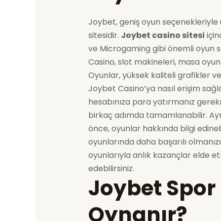
Joybet, geniş oyun seçenekleriyle 
sitesidir.
Joybet casino sitesi
için
ve Microgaming gibi önemli oyun s
Casino, slot makineleri, masa oyun
Oyunlar, yüksek kaliteli grafikler ve
Joybet Casino’ya nasıl erişim sağl
hesabınıza para yatırmanız gerekme
birkaç adımda tamamlanabilir. A
önce, oyunlar hakkında bilgi edinebi
oyunlarında daha başarılı olmanıza 
oyunlarıyla anlık kazançlar elde e
edebilirsiniz.
Joybet Spor 
Oynanır?