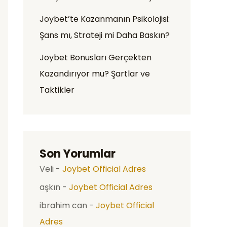
Joybet’te Kazanmanın Psikolojisi:
Şans mı, Strateji mi Daha Baskın?
Joybet Bonusları Gerçekten
Kazandırıyor mu? Şartlar ve
Taktikler
Son Yorumlar
Veli
-
Joybet Official Adres
aşkın
-
Joybet Official Adres
ibrahim can
-
Joybet Official
Adres