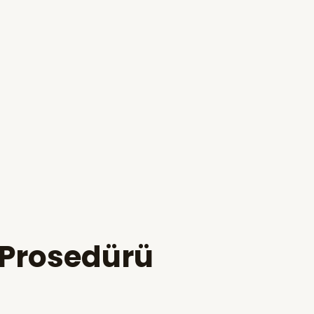
 Prosedürü