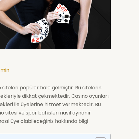
min
iteleri popüler hale gelmiştir. Bu sitelerin
kleriyle dikkat çekmektedir. Casino oyunları,
ekleri ile üyelerine hizmet vermektedir. Bu
no sitesi ve spor bahisleri nasıl oynanır
asıl üye olabileceğiniz hakkında bilgi