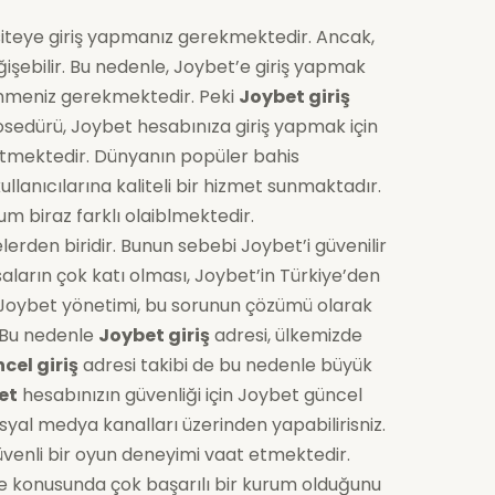
siteye giriş yapmanız gerekmektedir. Ancak,
şebilir. Bu nedenle, Joybet’e giriş yapmak
renmeniz gerekmektedir. Peki
Joybet giriş
osedürü, Joybet hesabınıza giriş yapmak için
etmektedir. Dünyanın popüler bahis
ullanıcılarına kaliteli bir hizmet sunmaktadır.
rum biraz farklı olaiblmektedir.
lerden biridir. Bunun sebebi Joybet’i güvenilir
aların çok katı olması, Joybet’in Türkiye’den
 Joybet yönetimi, bu sorunun çözümü olarak
. Bu nedenle
Joybet giriş
adresi, ülkemizde
cel giriş
adresi takibi de bu nedenle büyük
et
hesabınızın güvenliği için Joybet güncel
sosyal medya kanalları üzerinden yapabilirisniz.
üvenli bir oyun deneyimi vaat etmektedir.
me konusunda çok başarılı bir kurum olduğunu