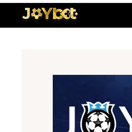
İçeriğe
atla