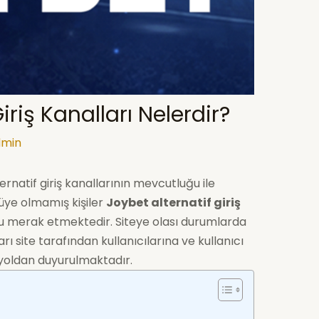
iriş Kanalları Nelerdir?
min
ernatif giriş kanallarının mevcutluğu ile
 üye olmamış kişiler
Joybet alternatif giriş
yu merak etmektedir. Siteye olası durumlarda
arı site tarafından kullanıcılarına ve kullanıcı
r yoldan duyurulmaktadır.