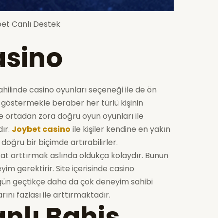
et Canlı Destek
asino
hilinde casino oyunları seçeneği ile de ön
ik göstermekle beraber her türlü kişinin
 ortadan zora doğru oyun oyunları ile
dır.
Joybet casino
ile kişiler kendine en yakın
oğru bir biçimde artırabilirler.
 kat arttırmak aslında oldukça kolaydır. Bunun
eyim gerektirir. Site içerisinde casino
gün geçtikçe daha da çok deneyim sahibi
rını fazlası ile arttırmaktadır.
nlı Bahis