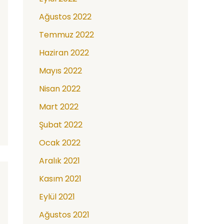
Ağustos 2022
Temmuz 2022
Haziran 2022
Mayıs 2022
Nisan 2022
Mart 2022
Şubat 2022
Ocak 2022
Aralık 2021
Kasım 2021
Eylül 2021
Ağustos 2021