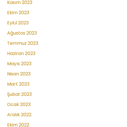
Kasım 2023
Ekim 2023
Eylül 2023
Ağustos 2023
Temmuz 2023
Haziran 2023
Mayıs 2023
Nisan 2023
Mart 2023
Şubat 2023
Ocak 2023
Aralık 2022
Ekim 2022