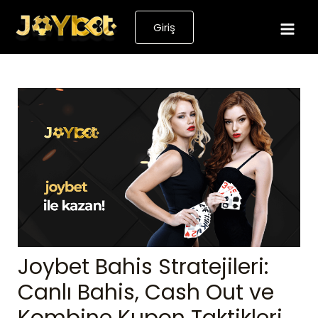
İçeriğe
Giriş
atla
Mai
Men
Joybet Bahis Stratejileri:
Canlı Bahis, Cash Out ve