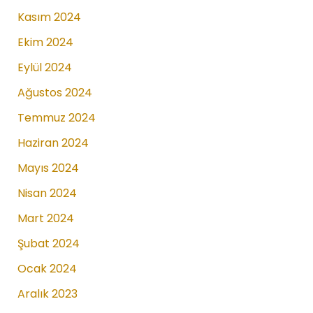
Kasım 2024
Ekim 2024
Eylül 2024
Ağustos 2024
Temmuz 2024
Haziran 2024
Mayıs 2024
Nisan 2024
Mart 2024
Şubat 2024
Ocak 2024
Aralık 2023