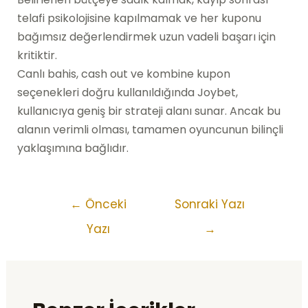
telafi psikolojisine kapılmamak ve her kuponu
bağımsız değerlendirmek uzun vadeli başarı için
kritiktir.
Canlı bahis, cash out ve kombine kupon
seçenekleri doğru kullanıldığında Joybet,
kullanıcıya geniş bir strateji alanı sunar. Ancak bu
alanın verimli olması, tamamen oyuncunun bilinçli
yaklaşımına bağlıdır.
Yazı
←
Önceki
Sonraki Yazı
gezinmesi
Yazı
→