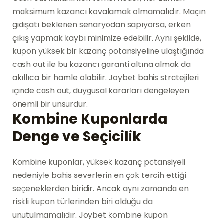
maksimum kazancı kovalamak olmamalıdır. Maçın
gidişatı beklenen senaryodan sapıyorsa, erken
çıkış yapmak kaybı minimize edebilir. Aynı şekilde,
kupon yüksek bir kazanç potansiyeline ulaştığında
cash out ile bu kazancı garanti altına almak da
akıllıca bir hamle olabilir. Joybet bahis stratejileri
içinde cash out, duygusal kararları dengeleyen
önemli bir unsurdur.
Kombine Kuponlarda
Denge ve Seçicilik
Kombine kuponlar, yüksek kazanç potansiyeli
nedeniyle bahis severlerin en çok tercih ettiği
seçeneklerden biridir. Ancak aynı zamanda en
riskli kupon türlerinden biri olduğu da
unutulmamalıdır. Joybet kombine kupon