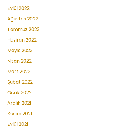
Eylül 2022
Ağustos 2022
Temmuz 2022
Haziran 2022
Mayıs 2022
Nisan 2022
Mart 2022
Şubat 2022
Ocak 2022
Aralık 2021
Kasım 2021
Eylül 2021