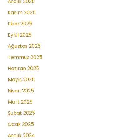
Aralık 2025
Kasım 2025
Ekim 2025
Eylül 2025
Ağustos 2025
Temmuz 2025
Haziran 2025
Mayıs 2025
Nisan 2025
Mart 2025
Şubat 2025
Ocak 2025
Aralık 2024