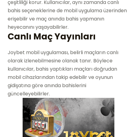
çeşitliliği korur. Kullanıcılar, aynı zamanda canlı
bahis seçeneklerine de mobil uygulama üzerinden
erişebilir ve maç anında bahis yapmanın
heyecanını yaşayabilirler.
Canlı Maç Yayınları
Joybet mobil uygulaması, belirli maçların canlı
olarak izlenebilmesine olanak tanır. Böylece
kullanıcılar, bahis yaptıkları maçları doğrudan
mobil cihazlarından takip edebilir ve oyunun
gidişatına göre anında bahislerini
güncelleyebilirler.