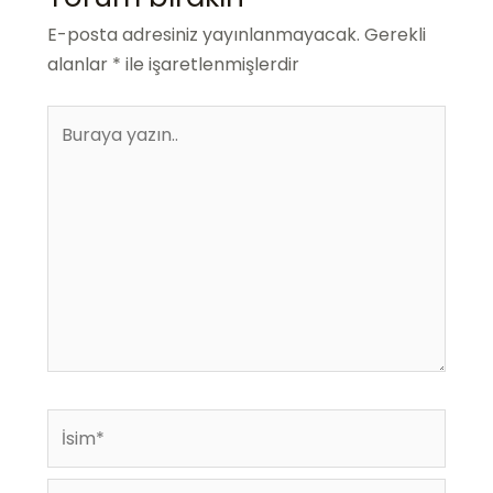
E-posta adresiniz yayınlanmayacak.
Gerekli
alanlar
*
ile işaretlenmişlerdir
Buraya
yazın..
İsim*
E-