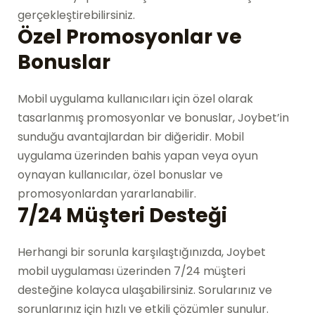
gerçekleştirebilirsiniz.
Özel Promosyonlar ve
Bonuslar
Mobil uygulama kullanıcıları için özel olarak
tasarlanmış promosyonlar ve bonuslar, Joybet’in
sunduğu avantajlardan bir diğeridir. Mobil
uygulama üzerinden bahis yapan veya oyun
oynayan kullanıcılar, özel bonuslar ve
promosyonlardan yararlanabilir.
7/24 Müşteri Desteği
Herhangi bir sorunla karşılaştığınızda, Joybet
mobil uygulaması üzerinden 7/24 müşteri
desteğine kolayca ulaşabilirsiniz. Sorularınız ve
sorunlarınız için hızlı ve etkili çözümler sunulur.