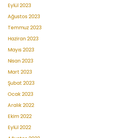
Eylül 2023
Ağustos 2023
Temmuz 2023
Haziran 2023
Mayıs 2023
Nisan 2023
Mart 2023
Şubat 2023
Ocak 2023
Aralık 2022
Ekim 2022
Eylül 2022