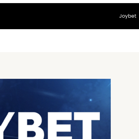
Joybet