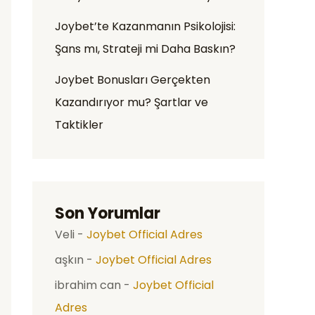
Joybet’te Kazanmanın Psikolojisi:
Şans mı, Strateji mi Daha Baskın?
Joybet Bonusları Gerçekten
Kazandırıyor mu? Şartlar ve
Taktikler
Son Yorumlar
Veli
-
Joybet Official Adres
aşkın
-
Joybet Official Adres
ibrahim can
-
Joybet Official
Adres