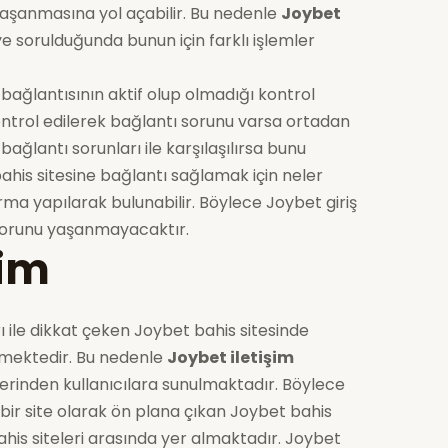
aşanmasına yol açabilir. Bu nedenle
Joybet
e sorulduğunda bunun için farklı işlemler
t bağlantısının aktif olup olmadığı kontrol
kontrol edilerek bağlantı sorunu varsa ortadan
 bağlantı sorunları ile karşılaşılırsa bunu
ahis sitesine bağlantı sağlamak için neler
rma yapılarak bulunabilir. Böylece Joybet giriş
sorunu yaşanmayacaktır.
şim
ı ile dikkat çeken Joybet bahis sitesinde
lmektedir. Bu nedenle
Joybet iletişim
 üzerinden kullanıcılara sunulmaktadır. Böylece
 bir site olarak ön plana çıkan Joybet bahis
bahis siteleri arasında yer almaktadır. Joybet