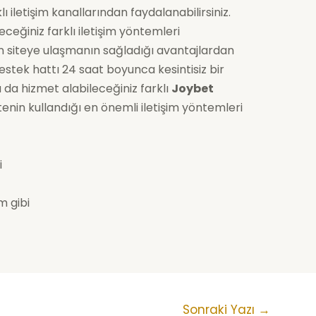
klı iletişim kanallarından faydalanabilirsiniz.
eceğiniz farklı iletişim yöntemleri
 siteye ulaşmanın sağladığı avantajlardan
 destek hattı 24 saat boyunca kesintisiz bir
da hizmet alabileceğiniz farklı
Joybet
tenin kullandığı en önemli iletişim yöntemleri
i
m gibi
Sonraki Yazı
→