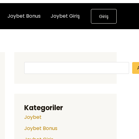
Joybet Bonus
Joybet Giriş
Giriş
Ara
Kategoriler
Joybet
Joybet Bonus