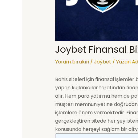
Joybet Finansal Bi
Yorum bırakın
/
Joybet
/ Yazan
Ad
Bahis siteleri için finansal işleml
yapan kullanıcılar tarafından finan
alır. Hem para yatırma hem de p
müşteri memnuniyetine doğrudan 
işlemlere önem vermektedir. Finansa
gerçekleştiren sitede her şey isteni
konusunda herşeyi sağlam bir alty