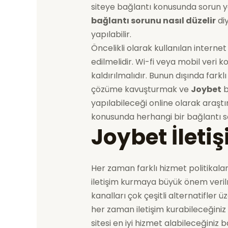
siteye bağlantı konusunda sorun y
bağlantı sorunu nasıl düzelir
diy
yapılabilir.
Öncelikli olarak kullanılan interne
edilmelidir. Wi-fi veya mobil veri 
kaldırılmalıdır. Bunun dışında farklı
çözüme kavuşturmak ve
Joybet
b
yapılabileceği online olarak araştı
konusunda herhangi bir bağlantı 
Joybet İleti
Her zaman farklı hizmet politikalar
iletişim kurmaya büyük önem veri
kanalları çok çeşitli alternatifler
her zaman iletişim kurabileceğiniz
sitesi en iyi hizmet alabileceğiniz 