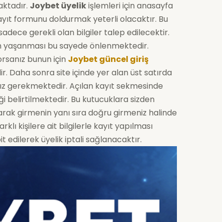
aktadır.
Joybet üyelik
işlemleri için anasayfa
ayıt formunu doldurmak yeterli olacaktır. Bu
dece gerekli olan bilgiler talep edilecektir.
ybın yaşanması bu sayede önlenmektedir.
orsanız bunun için
Joybet güncel giriş
. Daha sonra site içinde yer alan üst satırda
ız gerekmektedir. Açılan kayıt sekmesinde
iği belirtilmektedir. Bu kutucuklara sizden
olarak girmenin yanı sıra doğru girmeniz halinde
klı kişilere ait bilgilerle kayıt yapılması
it edilerek üyelik iptali sağlanacaktır.