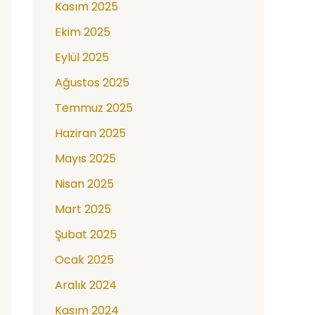
Kasım 2025
Ekim 2025
Eylül 2025
Ağustos 2025
Temmuz 2025
Haziran 2025
Mayıs 2025
Nisan 2025
Mart 2025
Şubat 2025
Ocak 2025
Aralık 2024
Kasım 2024