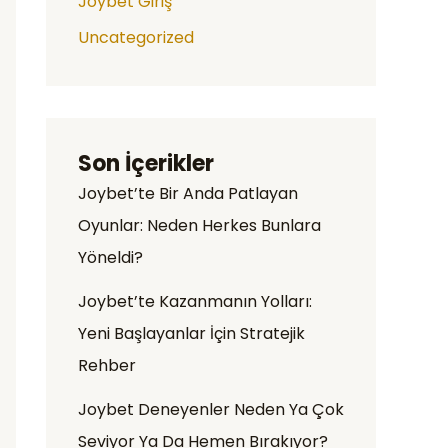
Joybet Giriş
Uncategorized
Son İçerikler
Joybet’te Bir Anda Patlayan
Oyunlar: Neden Herkes Bunlara
Yöneldi?
Joybet’te Kazanmanın Yolları:
Yeni Başlayanlar İçin Stratejik
Rehber
Joybet Deneyenler Neden Ya Çok
Seviyor Ya Da Hemen Bırakıyor?