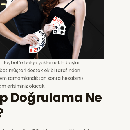
e Joybet’e belge yüklemekle başlar.
ybet müşteri destek ekibi tarafından
şlem tamamlandıktan sonra hesabınız
am erişiminiz olacak.
ap Doğrulama Ne
?