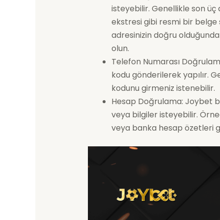
isteyebilir. Genellikle son ü
ekstresi gibi resmi bir belge
adresinizin doğru olduğund
olun.
Telefon Numarası Doğrulama
kodu gönderilerek yapılır. G
kodunu girmeniz istenebilir.
Hesap Doğrulama: Joybet ba
veya bilgiler isteyebilir. Ö
veya banka hesap özetleri gib