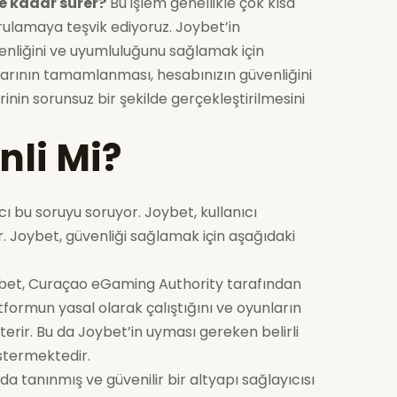
 kadar sürer?
Bu işlem genellikle çok kısa
ğrulamaya teşvik ediyoruz. Joybet’in
nliğini ve uyumluluğunu sağlamak için
arının tamamlanması, hesabınızın güvenliğini
nin sorunsuz bir şekilde gerçekleştirilmesini
nli Mi?
cı bu soruyu soruyor. Joybet, kullanıcı
r. Joybet, güvenliği sağlamak için aşağıdaki
ybet, Curaçao eGaming Authority tarafından
latformun yasal olarak çalıştığını ve oyunların
österir. Bu da Joybet’in uyması gereken belirli
stermektedir.
da tanınmış ve güvenilir bir altyapı sağlayıcısı