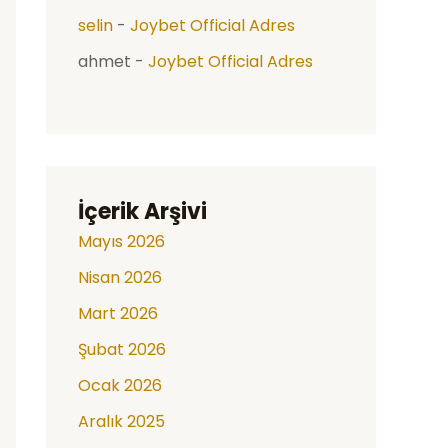
selin
-
Joybet Official Adres
ahmet
-
Joybet Official Adres
İçerik Arşivi
Mayıs 2026
Nisan 2026
Mart 2026
Şubat 2026
Ocak 2026
Aralık 2025