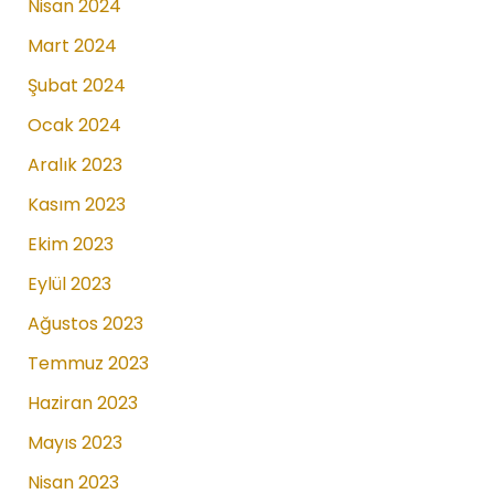
Nisan 2024
Mart 2024
Şubat 2024
Ocak 2024
Aralık 2023
Kasım 2023
Ekim 2023
Eylül 2023
Ağustos 2023
Temmuz 2023
Haziran 2023
Mayıs 2023
Nisan 2023