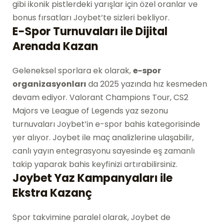
gibi ikonik pistlerdeki yarışlar için özel oranlar ve
bonus fırsatları Joybet’te sizleri bekliyor.
E-Spor Turnuvaları ile Dijital
Arenada Kazan
Geleneksel sporlara ek olarak,
e-spor
organizasyonları
da 2025 yazında hız kesmeden
devam ediyor. Valorant Champions Tour, CS2
Majors ve League of Legends yaz sezonu
turnuvaları Joybet’in e-spor bahis kategorisinde
yer alıyor. Joybet ile maç analizlerine ulaşabilir,
canlı yayın entegrasyonu sayesinde eş zamanlı
takip yaparak bahis keyfinizi artırabilirsiniz.
Joybet Yaz Kampanyaları ile
Ekstra Kazanç
Spor takvimine paralel olarak, Joybet de