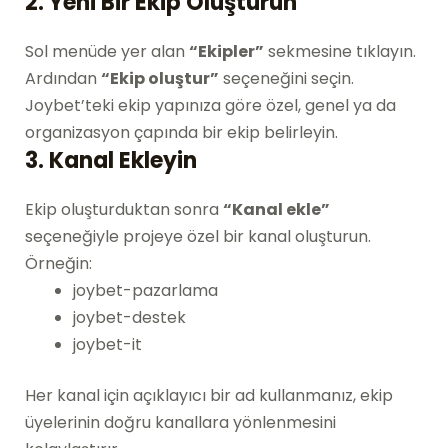
2. Yeni Bir Ekip Oluşturun
Sol menüde yer alan
“Ekipler”
sekmesine tıklayın.
Ardından
“Ekip oluştur”
seçeneğini seçin.
Joybet’teki ekip yapınıza göre özel, genel ya da
organizasyon çapında bir ekip belirleyin.
3. Kanal Ekleyin
Ekip oluşturduktan sonra
“Kanal ekle”
seçeneğiyle projeye özel bir kanal oluşturun.
Örneğin:
joybet-pazarlama
joybet-destek
joybet-it
Her kanal için açıklayıcı bir ad kullanmanız, ekip
üyelerinin doğru kanallara yönlenmesini