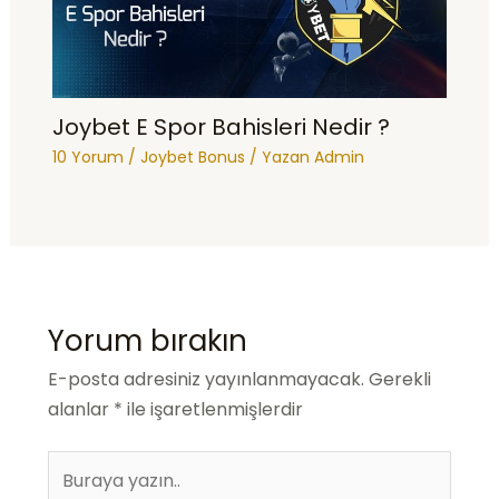
Joybet E Spor Bahisleri Nedir ?
10 Yorum
/
Joybet Bonus
/ Yazan
Admin
Yorum bırakın
E-posta adresiniz yayınlanmayacak.
Gerekli
alanlar
*
ile işaretlenmişlerdir
Buraya
yazın..