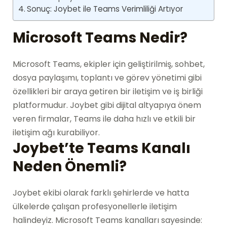
Sonuç: Joybet ile Teams Verimliliği Artıyor
Microsoft Teams Nedir?
Microsoft Teams, ekipler için geliştirilmiş, sohbet,
dosya paylaşımı, toplantı ve görev yönetimi gibi
özellikleri bir araya getiren bir iletişim ve iş birliği
platformudur. Joybet gibi dijital altyapıya önem
veren firmalar, Teams ile daha hızlı ve etkili bir
iletişim ağı kurabiliyor.
Joybet’te Teams Kanalı
Neden Önemli?
Joybet ekibi olarak farklı şehirlerde ve hatta
ülkelerde çalışan profesyonellerle iletişim
halindeyiz. Microsoft Teams kanalları sayesinde: