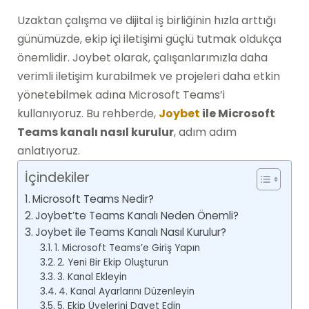
Uzaktan çalışma ve dijital iş birliğinin hızla arttığı
günümüzde, ekip içi iletişimi güçlü tutmak oldukça
önemlidir. Joybet olarak, çalışanlarımızla daha
verimli iletişim kurabilmek ve projeleri daha etkin
yönetebilmek adına Microsoft Teams’i
kullanıyoruz. Bu rehberde,
Joybet
ile Microsoft
Teams kanalı nasıl kurulur
, adım adım
anlatıyoruz.
İçindekiler
Microsoft Teams Nedir?
Joybet’te Teams Kanalı Neden Önemli?
Joybet ile Teams Kanalı Nasıl Kurulur?
1. Microsoft Teams’e Giriş Yapın
2. Yeni Bir Ekip Oluşturun
3. Kanal Ekleyin
4. Kanal Ayarlarını Düzenleyin
5. Ekip Üyelerini Davet Edin