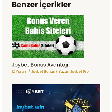
Benzer İçerikler
Joybet Bonus Avantajı
12 Yorum
/
Joybet Bonus
/ Yazan
Joybet Pro