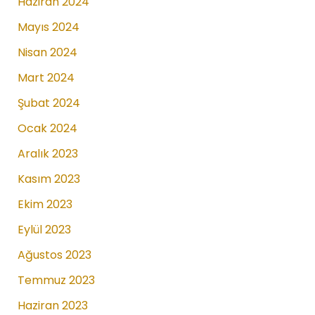
Haziran 2024
Mayıs 2024
Nisan 2024
Mart 2024
Şubat 2024
Ocak 2024
Aralık 2023
Kasım 2023
Ekim 2023
Eylül 2023
Ağustos 2023
Temmuz 2023
Haziran 2023