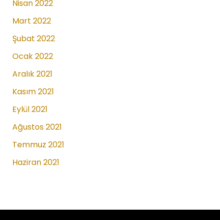
Nisan 2022
Mart 2022
Şubat 2022
Ocak 2022
Aralık 2021
Kasım 2021
Eylül 2021
Ağustos 2021
Temmuz 2021
Haziran 2021