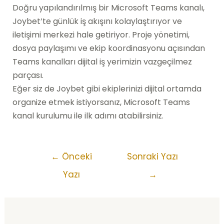
Doğru yapılandırılmış bir Microsoft Teams kanalı,
Joybet’te günlük iş akışını kolaylaştırıyor ve
iletişimi merkezi hale getiriyor. Proje yönetimi,
dosya paylaşımı ve ekip koordinasyonu açısından
Teams kanalları dijital iş yerimizin vazgeçilmez
parçası.
Eğer siz de Joybet gibi ekiplerinizi dijital ortamda
organize etmek istiyorsanız, Microsoft Teams
kanal kurulumu ile ilk adımı atabilirsiniz.
Yazı
←
Önceki
Sonraki Yazı
gezinmesi
Yazı
→