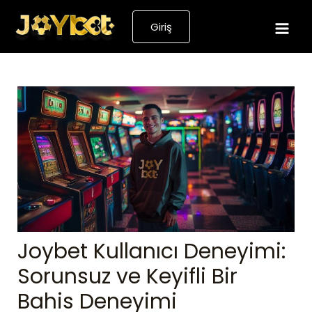
İçeriğe
Giriş
atla
Mai
Men
Joybet Kullanıcı Deneyimi:
Sorunsuz ve Keyifli Bir
Bahis Deneyimi