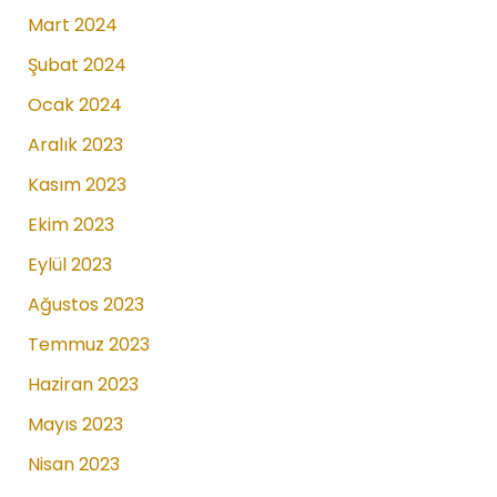
Mart 2024
Şubat 2024
Ocak 2024
Aralık 2023
Kasım 2023
Ekim 2023
Eylül 2023
Ağustos 2023
Temmuz 2023
Haziran 2023
Mayıs 2023
Nisan 2023