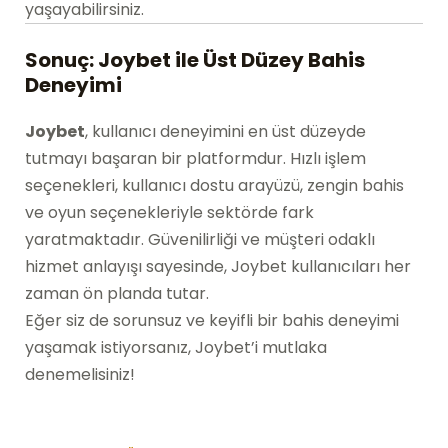
yaşayabilirsiniz.
Sonuç: Joybet ile Üst Düzey Bahis
Deneyimi
Joybet
, kullanıcı deneyimini en üst düzeyde
tutmayı başaran bir platformdur. Hızlı işlem
seçenekleri, kullanıcı dostu arayüzü, zengin bahis
ve oyun seçenekleriyle sektörde fark
yaratmaktadır. Güvenilirliği ve müşteri odaklı
hizmet anlayışı sayesinde, Joybet kullanıcıları her
zaman ön planda tutar.
Eğer siz de sorunsuz ve keyifli bir bahis deneyimi
yaşamak istiyorsanız, Joybet’i mutlaka
denemelisiniz!