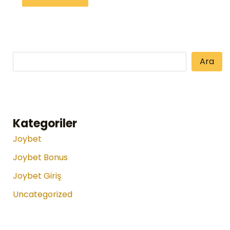
Ara
Ara
Kategoriler
Joybet
Joybet Bonus
Joybet Giriş
Uncategorized