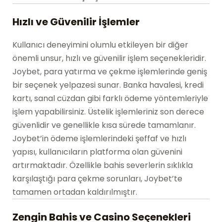
Hızlı ve Güvenilir İşlemler
Kullanıcı deneyimini olumlu etkileyen bir diğer
önemli unsur, hızlı ve güvenilir işlem seçenekleridir.
Joybet, para yatırma ve çekme işlemlerinde geniş
bir seçenek yelpazesi sunar. Banka havalesi, kredi
kartı, sanal cüzdan gibi farklı ödeme yöntemleriyle
işlem yapabilirsiniz. Üstelik işlemleriniz son derece
güvenlidir ve genellikle kısa sürede tamamlanır.
Joybet’in ödeme işlemlerindeki şeffaf ve hızlı
yapısı, kullanıcıların platforma olan güvenini
artırmaktadır. Özellikle bahis severlerin sıklıkla
karşılaştığı para çekme sorunları, Joybet’te
tamamen ortadan kaldırılmıştır.
Zengin Bahis ve Casino Seçenekleri