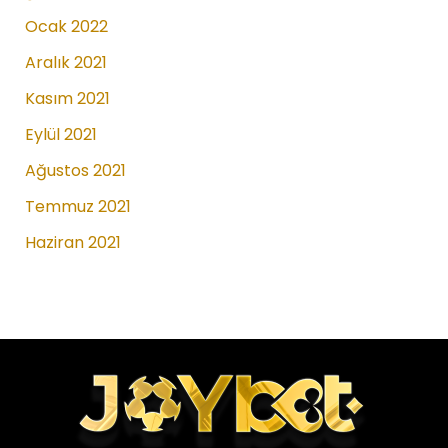
Ocak 2022
Aralık 2021
Kasım 2021
Eylül 2021
Ağustos 2021
Temmuz 2021
Haziran 2021