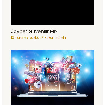
Joybet Güvenilir Mi?
10 Yorum
/
Joybet
/ Yazan
Admin