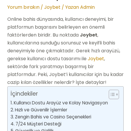
Yorum bırakın
/
Joybet
/ Yazan
Admin
Online bahis dünyasında, kullanıcı deneyimi, bir
platformun başarısını belirleyen en önemli
faktörlerden biridir. Bu noktada
Joybet
,
kullanıcılarına sunduğu sorunsuz ve keyifli bahis
deneyimiyle öne çıkmaktadır. Gerek hızlı arayüzü,
gerekse kullanıcı dostu tasarımı ile
Joybet
,
sektörde fark yaratmayı başarmış bir
platformdur. Peki, Joybet’i kullanıcılar için bu kadar
cazip kılan özellikler nelerdir? İşte detaylar!
İçindekiler
Kullanıcı Dostu Arayüz ve Kolay Navigasyon
Hızlı ve Güvenilir İşlemler
Zengin Bahis ve Casino Seçenekleri
7/24 Müşteri Desteği
Güvenlik ve Gizlilik