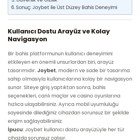
Sonuç: Joybet ile Üst Düzey Bahis Deneyimi
Kullanıcı Dostu Arayüz ve Kolay
Navigasyon
Bir bahis platformunun kullanıcı deneyimini
etkileyen en önemli unsurlardan biri, arayüz
tasarımıdır.
Joybet
, modern ve sade bir tasarıma
sahip olmasıyla kullanıcılarına kolay bir navigasyon
sunar. Siteye giriş yaptıktan sonra, bahis
seçenekleri, canlı maçlar ve casino oyunlarına
hızlıca ulaşabilirsiniz. Ayrıca mobil uyumluluğu
sayesinde dilediğiniz cihazdan sorunsuz bir şekilde
erişim sağlayabilirsiniz.
İpucu
: Joybet kullanıcı dostu arayüzüyle her tür
cihazda sorunsuz çalışır.