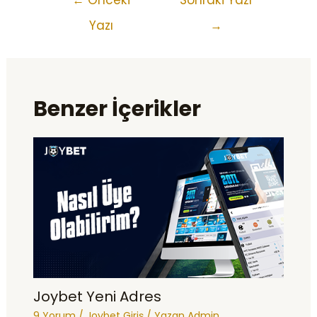
gezinmesi
Yazı
→
Benzer İçerikler
Joybet Yeni Adres
9 Yorum
/
Joybet Giriş
/ Yazan
Admin