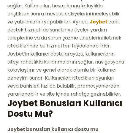
sağlar. Kullanıcılar, hesaplarına kolaylıkla
eriştikten sonra mevcut bakiyelerini inceleyebilir
ve yatırımlarını yapabilirler. Ayrıca,
Joybet
canlı
destek hizmeti de sunulur ve üyeler yardım
taleplerine ya da sorun çözme taleplerini iletmek
istediklerinde bu hizmetten faydalanabilirler.
Joybet’in kullanıcı dostu arayüzü, kullanıcıların
siteyi rahatlıkla kullanmalarını sağlar, navigasyonu
kolaylaştırır ve genel olarak olumlu bir kullanıcı
deneyimi sunar. Kullanıcılar, istedikleri oyunları
veya bahisleri hızlıca bulabilir, promosyonlardan
yararlanabilir ve site içinde rahatça gezinebilirler.
Joybet Bonusları Kullanıcı
Dostu Mu?
Joybet bonusları kullanıcı dostu mu