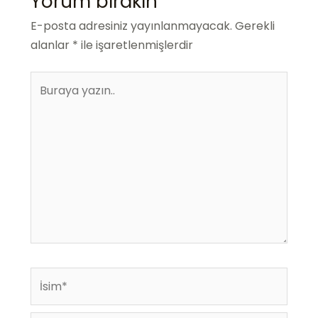
Yorum bırakın
E-posta adresiniz yayınlanmayacak.
Gerekli
alanlar
*
ile işaretlenmişlerdir
Buraya
yazın..
İsim*