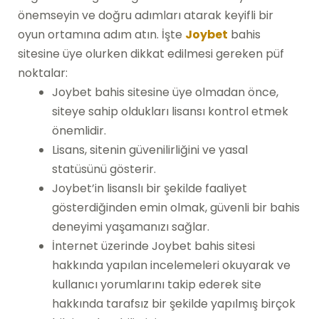
önemseyin ve doğru adımları atarak keyifli bir
oyun ortamına adım atın. İşte
Joybet
bahis
sitesine üye olurken dikkat edilmesi gereken püf
noktalar:
Joybet bahis sitesine üye olmadan önce,
siteye sahip oldukları lisansı kontrol etmek
önemlidir.
Lisans, sitenin güvenilirliğini ve yasal
statüsünü gösterir.
Joybet’in lisanslı bir şekilde faaliyet
gösterdiğinden emin olmak, güvenli bir bahis
deneyimi yaşamanızı sağlar.
İnternet üzerinde Joybet bahis sitesi
hakkında yapılan incelemeleri okuyarak ve
kullanıcı yorumlarını takip ederek site
hakkında tarafsız bir şekilde yapılmış birçok