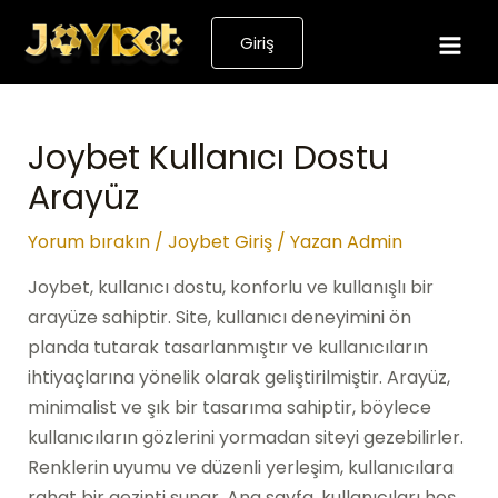
İçeriğe
Giriş
atla
Mai
Men
Joybet Kullanıcı Dostu
Arayüz
Yorum bırakın
/
Joybet Giriş
/ Yazan
Admin
Joybet, kullanıcı dostu, konforlu ve kullanışlı bir
arayüze sahiptir. Site, kullanıcı deneyimini ön
planda tutarak tasarlanmıştır ve kullanıcıların
ihtiyaçlarına yönelik olarak geliştirilmiştir. Arayüz,
minimalist ve şık bir tasarıma sahiptir, böylece
kullanıcıların gözlerini yormadan siteyi gezebilirler.
Renklerin uyumu ve düzenli yerleşim, kullanıcılara
rahat bir gezinti sunar. Ana sayfa, kullanıcıları hoş