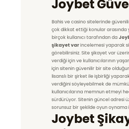
Joybet Güven
Bahis ve casino sitelerinde güvenil
çok dikkat ettiği konular arasında
birçok kullanıcı tarafından da
Joyb
şikayet var
incelemesi yaparak sit
görebilirsiniz. Site şikayet var üze
verdiği için ve kullanıcılarının y
için sitenin güvenilir bir site ol
lisanslı bir şirket ile işbirliği yapa
verdiğini söyleyebilmek de mümkünd
kullanıcılarına memnun etmeyi he
sürdürüyor. Sitenin güncel adresi ü
sorunsuz bir şekilde oyun oynama im
Joybet Şikaye