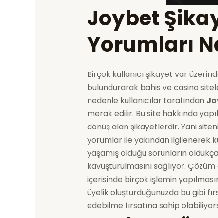
Joybet Şika
Yorumları N
Birçok kullanıcı şikayet var üzeri
bulundurarak bahis ve casino sitel
nedenle kullanıcılar tarafından
Jo
merak edilir. Bu site hakkında yapı
dönüş alan şikayetlerdir. Yani siten
yorumlar ile yakından ilgilenerek ku
yaşamış olduğu sorunların oldukça 
kavuşturulmasını sağlıyor. Çözüm ön
içerisinde birçok işlemin yapılması
üyelik oluşturduğunuzda bu gibi fır
edebilme fırsatına sahip olabiliyor