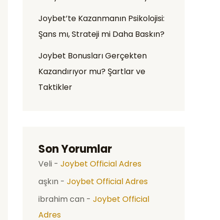
Joybet’te Kazanmanın Psikolojisi:
Şans mı, Strateji mi Daha Baskın?
Joybet Bonusları Gerçekten
Kazandırıyor mu? Şartlar ve
Taktikler
Son Yorumlar
Veli
-
Joybet Official Adres
aşkın
-
Joybet Official Adres
ibrahim can
-
Joybet Official
Adres