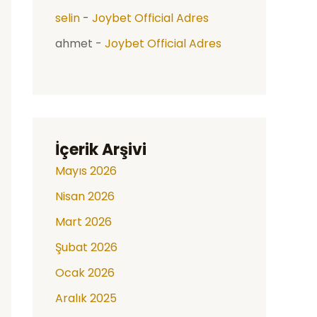
selin
-
Joybet Official Adres
ahmet
-
Joybet Official Adres
İçerik Arşivi
Mayıs 2026
Nisan 2026
Mart 2026
Şubat 2026
Ocak 2026
Aralık 2025