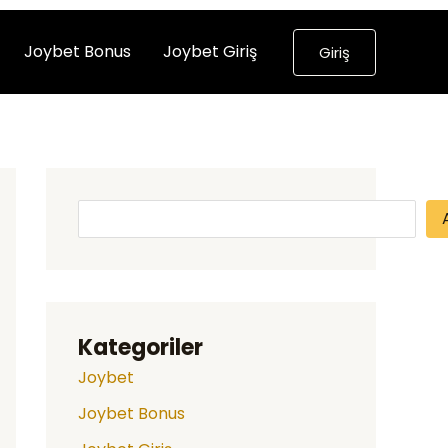
Joybet Bonus
Joybet Giriş
Giriş
Ara
Kategoriler
Joybet
Joybet Bonus