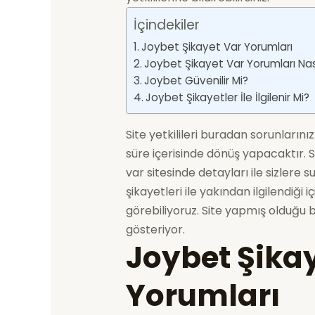
İçindekiler
Joybet Şikayet Var Yorumları
Joybet Şikayet Var Yorumları Nas
Joybet Güvenilir Mi?
Joybet Şikayetler İle İlgilenir Mi?
Site yetkilileri buradan sorunlarınız
süre içerisinde dönüş yapacaktır. S
var sitesinde detayları ile sizlere s
şikayetleri ile yakından ilgilendiğ
görebiliyoruz. Site yapmış olduğu b
gösteriyor.
Joybet Şika
Yorumları