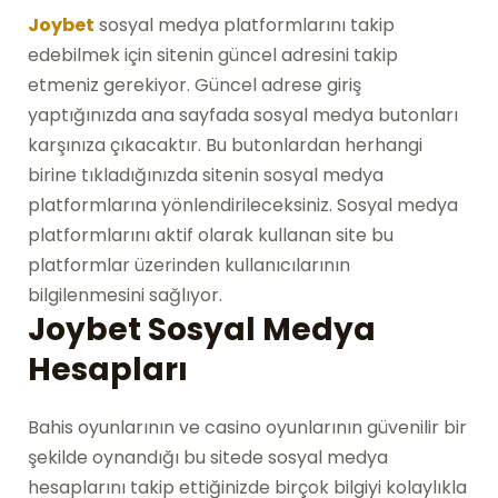
Joybet
sosyal medya platformlarını takip
edebilmek için sitenin güncel adresini takip
etmeniz gerekiyor. Güncel adrese giriş
yaptığınızda ana sayfada sosyal medya butonları
karşınıza çıkacaktır. Bu butonlardan herhangi
birine tıkladığınızda sitenin sosyal medya
platformlarına yönlendirileceksiniz. Sosyal medya
platformlarını aktif olarak kullanan site bu
platformlar üzerinden kullanıcılarının
bilgilenmesini sağlıyor.
Joybet Sosyal Medya
Hesapları
Bahis oyunlarının ve casino oyunlarının güvenilir bir
şekilde oynandığı bu sitede sosyal medya
hesaplarını takip ettiğinizde birçok bilgiyi kolaylıkla