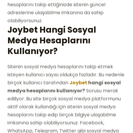
hesaplarını takip ettiğinizde sitenin güncel
adreslerine ulaşabilme imkanına da sahip
olabiliyorsunuz.
Joybet Hangi Sosyal
Medya Hesaplarını
Kullanıyor?
Sitenin sosyal medya hesaplarını takip etmek
isteyen kullanıcı sayısı oldukça fazladır. Bu nedenle
birçok kullanıcı tarafından
Joybet
hangi sosyal
medya hesaplarını kullanıyor?
Sorusu merak
ediliyor. Bu site birçok sosyal medya platformunu
aktif olarak kullandığı için sitenin sosyal medya
hesaplarını takip edip birçok bilgiye ulaşabilme
imkanına sahip olabiliyorsunuz. Facebook,
WhatsApp, Telegram, Twitter gibi sosyal medya