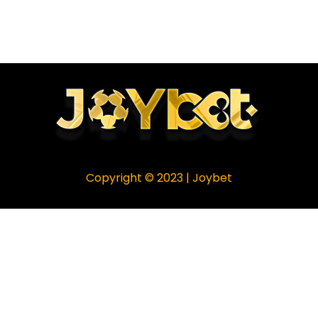
Copyright © 2023 |
Joybet