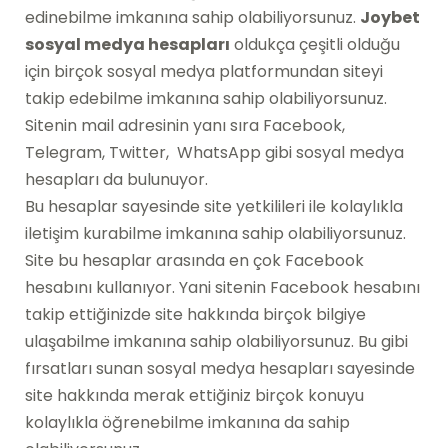
edinebilme imkanına sahip olabiliyorsunuz.
Joybet
sosyal medya hesapları
oldukça çeşitli olduğu
için birçok sosyal medya platformundan siteyi
takip edebilme imkanına sahip olabiliyorsunuz.
Sitenin mail adresinin yanı sıra Facebook,
Telegram, Twitter, WhatsApp gibi sosyal medya
hesapları da bulunuyor.
Bu hesaplar sayesinde site yetkilileri ile kolaylıkla
iletişim kurabilme imkanına sahip olabiliyorsunuz.
Site bu hesaplar arasında en çok Facebook
hesabını kullanıyor. Yani sitenin Facebook hesabını
takip ettiğinizde site hakkında birçok bilgiye
ulaşabilme imkanına sahip olabiliyorsunuz. Bu gibi
fırsatları sunan sosyal medya hesapları sayesinde
site hakkında merak ettiğiniz birçok konuyu
kolaylıkla öğrenebilme imkanına da sahip