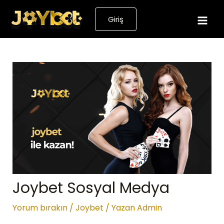
İçeriğe
Giriş
atla
Mai
Men
Joybet Sosyal Medya
Yorum bırakın
/
Joybet
/ Yazan
Admin