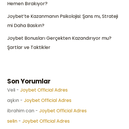
Hemen Bırakıyor?
Joybet’te Kazanmanın Psikolojisi: Şans mı, Strateji
mi Daha Baskın?
Joybet Bonusları Gerçekten Kazandırıyor mu?
Şartlar ve Taktikler
Son Yorumlar
Veli
-
Joybet Official Adres
aşkın
-
Joybet Official Adres
ibrahim can
-
Joybet Official Adres
selin
-
Joybet Official Adres