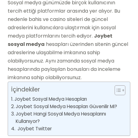
Sosyal medya günümüzde birçok kullanıcının
tercih ettiği platformlar arasında yer alıyor. Bu
nedenle bahis ve casino siteleri de güncel
adreslerini kullanıcılara ulaştırmak için sosyal
medya platformlarını tercih ediyor.
Joybet
sosyal medya
hesapları üzerinden sitenin güncel
adreslerine ulaşabilme imkanına sahip
olabiliyorsunuz. Aynı zamanda sosyal medya
hesaplarında paylaşılan bonusları da inceleme
imkanına sahip olabiliyorsunuz.
İçindekiler
Joybet Sosyal Medya Hesapları
Joybet Sosyal Medya Hesapları Güvenilir Mi?
Joybet Hangi Sosyal Medya Hesaplarını
Kullanıyor?
Joybet Twitter