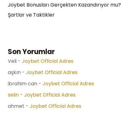
Joybet Bonusları Gerçekten Kazandırıyor mu?
Şartlar ve Taktikler
Son Yorumlar
Veli
-
Joybet Official Adres
aşkın
-
Joybet Official Adres
ibrahim can
-
Joybet Official Adres
selin
-
Joybet Official Adres
ahmet
-
Joybet Official Adres