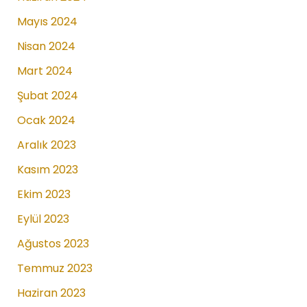
Mayıs 2024
Nisan 2024
Mart 2024
Şubat 2024
Ocak 2024
Aralık 2023
Kasım 2023
Ekim 2023
Eylül 2023
Ağustos 2023
Temmuz 2023
Haziran 2023