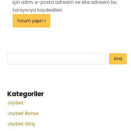
için adım, e-posta adresim ve site adresim bu
tarayıcıya kaydedilsin.
Ara
Ara
Kategoriler
Joybet
Joybet Bonus
Joybet Giriş