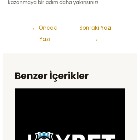
kazanmaya bir adım daha yakınsınız!
Yazı
←
Önceki
Sonraki Yazı
gezinmesi
Yazı
→
Benzer İçerikler