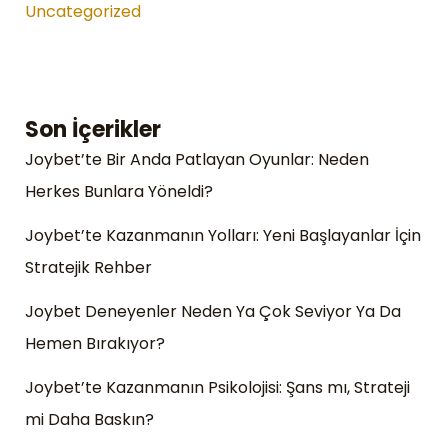
Uncategorized
Son İçerikler
Joybet’te Bir Anda Patlayan Oyunlar: Neden
Herkes Bunlara Yöneldi?
Joybet’te Kazanmanın Yolları: Yeni Başlayanlar İçin
Stratejik Rehber
Joybet Deneyenler Neden Ya Çok Seviyor Ya Da
Hemen Bırakıyor?
Joybet’te Kazanmanın Psikolojisi: Şans mı, Strateji
mi Daha Baskın?