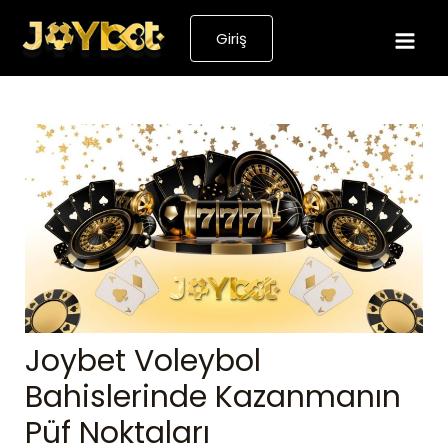
İçeriğe
Giriş
atla
Mai
Men
Joybet Voleybol
Bahislerinde Kazanmanın
Püf Noktaları