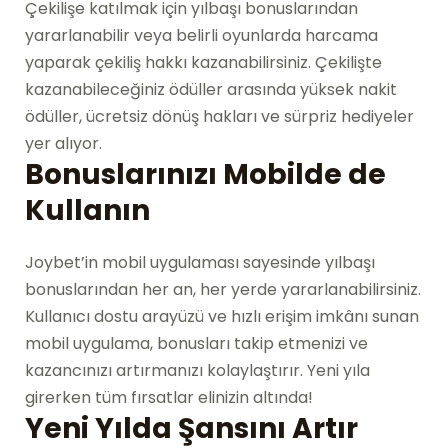
Çekilişe katılmak için yılbaşı bonuslarından
yararlanabilir veya belirli oyunlarda harcama
yaparak çekiliş hakkı kazanabilirsiniz. Çekilişte
kazanabileceğiniz ödüller arasında yüksek nakit
ödüller, ücretsiz dönüş hakları ve sürpriz hediyeler
yer alıyor.
Bonuslarınızı Mobilde de
Kullanın
Joybet’in mobil uygulaması sayesinde yılbaşı
bonuslarından her an, her yerde yararlanabilirsiniz.
Kullanıcı dostu arayüzü ve hızlı erişim imkânı sunan
mobil uygulama, bonusları takip etmenizi ve
kazancınızı artırmanızı kolaylaştırır. Yeni yıla
girerken tüm fırsatlar elinizin altında!
Yeni Yılda Şansını Artır