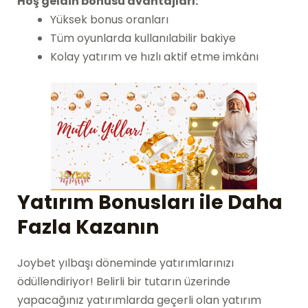
Hoş geldin bonusu avantajları:
Yüksek bonus oranları
Tüm oyunlarda kullanılabilir bakiye
Kolay yatırım ve hızlı aktif etme imkânı
Yatırım Bonusları ile Daha
Fazla Kazanın
Joybet yılbaşı döneminde yatırımlarınızı
ödüllendiriyor! Belirli bir tutarın üzerinde
yapacağınız yatırımlarda geçerli olan yatırım