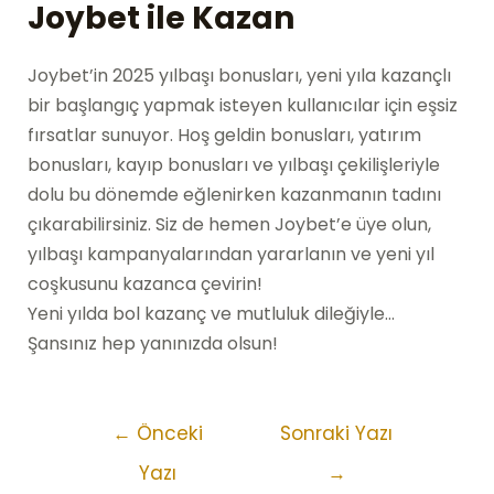
Joybet ile Kazan
Joybet’in 2025 yılbaşı bonusları, yeni yıla kazançlı
bir başlangıç yapmak isteyen kullanıcılar için eşsiz
fırsatlar sunuyor. Hoş geldin bonusları, yatırım
bonusları, kayıp bonusları ve yılbaşı çekilişleriyle
dolu bu dönemde eğlenirken kazanmanın tadını
çıkarabilirsiniz. Siz de hemen Joybet’e üye olun,
yılbaşı kampanyalarından yararlanın ve yeni yıl
coşkusunu kazanca çevirin!
Yeni yılda bol kazanç ve mutluluk dileğiyle…
Şansınız hep yanınızda olsun!
Yazı
←
Önceki
Sonraki Yazı
gezinmesi
Yazı
→