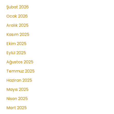
Şubat 2026
Ocak 2026
Aralık 2025
Kasım 2025
Ekim 2025
Eylül 2025
Ağustos 2025
Temmuz 2025
Haziran 2025
Mayıs 2025
Nisan 2025
Mart 2025