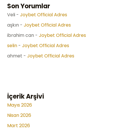
Son Yorumlar
Veli
-
Joybet Official Adres
aşkın
-
Joybet Official Adres
ibrahim can
-
Joybet Official Adres
selin
-
Joybet Official Adres
ahmet
-
Joybet Official Adres
İçerik Arşivi
Mayıs 2026
Nisan 2026
Mart 2026