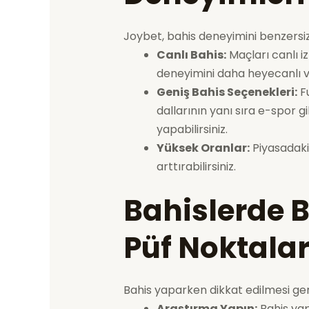
Joybet, bahis deneyimini benzersiz k
Canlı Bahis:
Maçları canlı i
deneyimini daha heyecanlı ve
Geniş Bahis Seçenekleri:
Fu
dallarının yanı sıra e-spor gi
yapabilirsiniz.
Yüksek Oranlar:
Piyasadaki
arttırabilirsiniz.
Bahislerde 
Püf Noktalar
Bahis yaparken dikkat edilmesi ger
Araştırma Yapın:
Bahis yap