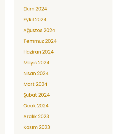
Ekim 2024
Eylül 2024
Ağustos 2024
Temmuz 2024
Haziran 2024
Mayıs 2024
Nisan 2024
Mart 2024
Şubat 2024
Ocak 2024
Aralık 2023
Kasım 2023