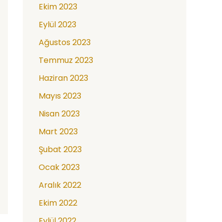
Ekim 2023
Eylül 2023
Ağustos 2023
Temmuz 2023
Haziran 2023
Mayıs 2023
Nisan 2023
Mart 2023
Şubat 2023
Ocak 2023
Aralık 2022
Ekim 2022
Eylül 2022