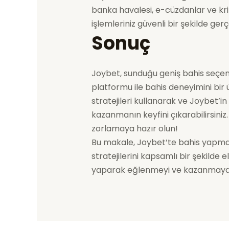
banka havalesi, e-cüzdanlar ve kri
işlemleriniz güvenli bir şekilde gerçe
Sonuç
Joybet, sunduğu geniş bahis seçene
platformu ile bahis deneyimini bir
stratejileri kullanarak ve Joybet’i
kazanmanın keyfini çıkarabilirsiniz.
zorlamaya hazır olun!
Bu makale, Joybet’te bahis yapma
stratejilerini kapsamlı bir şekilde
yaparak eğlenmeyi ve kazanmaya