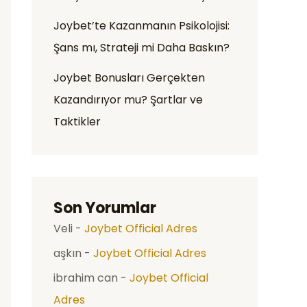
Joybet’te Kazanmanın Psikolojisi:
Şans mı, Strateji mi Daha Baskın?
Joybet Bonusları Gerçekten
Kazandırıyor mu? Şartlar ve
Taktikler
Son Yorumlar
Veli
-
Joybet Official Adres
aşkın
-
Joybet Official Adres
ibrahim can
-
Joybet Official
Adres