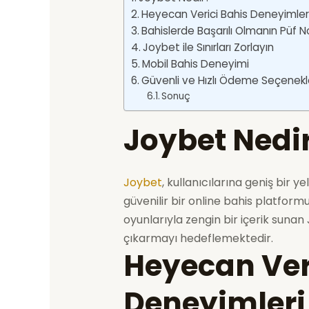
Heyecan Verici Bahis Deneyimler
Bahislerde Başarılı Olmanın Püf N
Joybet ile Sınırları Zorlayın
Mobil Bahis Deneyimi
Güvenli ve Hızlı Ödeme Seçenekl
Sonuç
Joybet Nedi
Joybet
, kullanıcılarına geniş bir 
güvenilir bir online bahis platfor
oyunlarıyla zengin bir içerik sunan
çıkarmayı hedeflemektedir.
Heyecan Ver
Deneyimleri