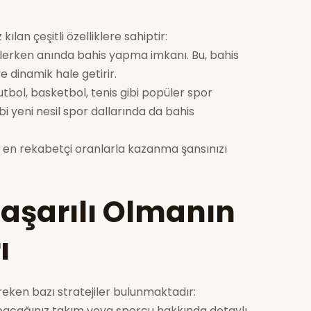
ılan çeşitli özelliklere sahiptir:
zlerken anında bahis yapma imkanı. Bu, bahis
 dinamik hale getirir.
tbol, basketbol, tenis gibi popüler spor
bi yeni nesil spor dallarında da bahis
 en rekabetçi oranlarla kazanma şansınızı
Başarılı Olmanın
ı
eken bazı stratejiler bulunmaktadır:
acağınız takım veya sporcu hakkında detaylı