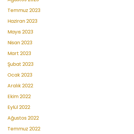
Temmuz 2023
Haziran 2023
Mayıs 2023
Nisan 2023
Mart 2023
Şubat 2023
Ocak 2023
Aralık 2022
Ekim 2022
Eylül 2022
Ağustos 2022
Temmuz 2022