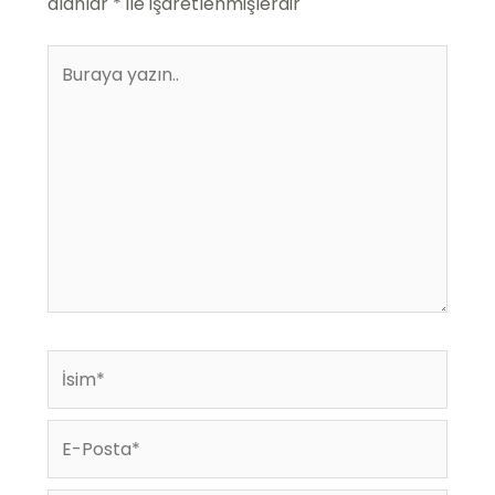
alanlar
*
ile işaretlenmişlerdir
Buraya
yazın..
İsim*
E-
Posta*