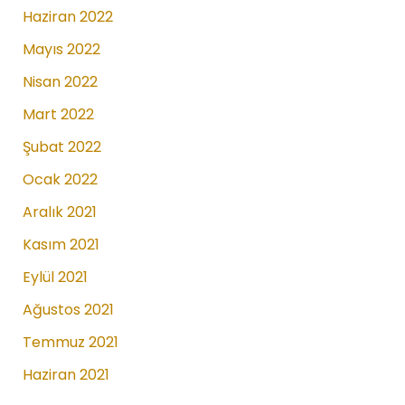
Haziran 2022
Mayıs 2022
Nisan 2022
Mart 2022
Şubat 2022
Ocak 2022
Aralık 2021
Kasım 2021
Eylül 2021
Ağustos 2021
Temmuz 2021
Haziran 2021