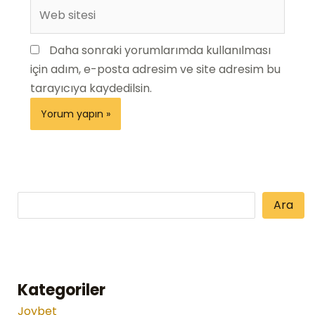
Web
sitesi
Daha sonraki yorumlarımda kullanılması
için adım, e-posta adresim ve site adresim bu
tarayıcıya kaydedilsin.
Ara
Ara
Kategoriler
Joybet