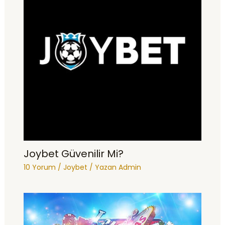
Joybet Güvenilir Mi?
10 Yorum
/
Joybet
/ Yazan
Admin