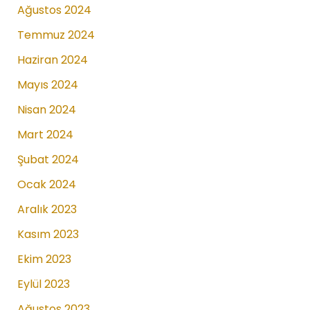
Ağustos 2024
Temmuz 2024
Haziran 2024
Mayıs 2024
Nisan 2024
Mart 2024
Şubat 2024
Ocak 2024
Aralık 2023
Kasım 2023
Ekim 2023
Eylül 2023
Ağustos 2023