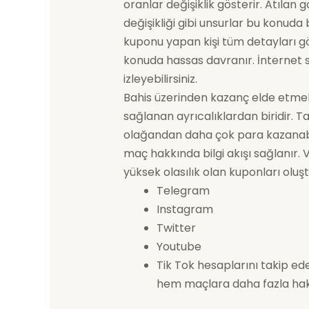
oranlar değişiklik gösterir. Atılan
değişikliği gibi unsurlar bu konuda b
kuponu yapan kişi tüm detayları g
konuda hassas davranır. İnternet s
izleyebilirsiniz.
Bahis üzerinden kazanç elde etmek
sağlanan ayrıcalıklardan biridir. 
olağandan daha çok para kazanabil
maç hakkında bilgi akışı sağlanır.
yüksek olasılık olan kuponları oluştu
Telegram
Instagram
Twitter
Youtube
Tik Tok hesaplarını takip eder
hem maçlara daha fazla hak