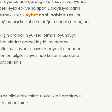
 gol, oyuncuların gördüğü kart sayısı ve oyuncu
elirleyici etkiye sahiptir. Dolayısıyla bahis
örmek ister.
Joybet
canlı bahis sitesi
bu
ağlayıcısı kesintisiz olduğu müddetçe maçları
 için oranların yüksek olması oyuncuya
Tahminleriniz gerçekleştiği müddetçe
irsiniz. Joybet sosyal medya sitelerinden
 Verilen bilgiler sayesinde kazanması daha
rabilirsiniz.
ek bilgi alabilirsiniz. Böylelikle hem siteye
im olacaksınız.