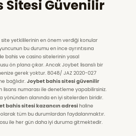
 Sitesi Güvenilir
site yetkililerinin en önem verdiği konular
oyuncunun bu durumu en ince ayrıntısına
e bahis ve casino sitelerinin yasal
u ön plana çıkar. Ancak Joybet lisanslı bir
nmenize gerek yoktur. 8048/ JAZ 2020-027
ne bağlıdır.
Joybet bahis sitesi güvenilir
n lisans numarası ile denetleme yapabilirsiniz.
önünden alanında en iyi sitelerden biridir.
t bahis sitesi kazancın adresi
haline
t olarak tüm bu durumlardan faydalanmaktır.
su ile her gün daha iyi duruma gitmektedir.