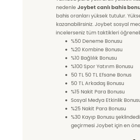
nedenle
Joybet canlı bahis bonu
bahis oranları yüksek tutulur. Yük
kazanabilirsiniz. Joybet sosyal med
incelerseniz tüm taktikleri öğrenebil
%50 Deneme Bonusu
%20 Kombine Bonusu
%10 Bağlılık Bonusu
%100 Spor Yatırım Bonusu
50 TL 50 TL Efsane Bonus
50 TL Arkadaş Bonusu
%15 Nakit Para Bonusu
Sosyal Medya Etkinlik Bonus
%25 Nakit Para Bonusu
%30 Kayıp Bonusu şeklindedir
geçirmesi Joybet için en öne