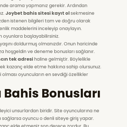
linde arama yapmanız gerekir. Ardından
ız.
Joybet bahis sitesi kayıt ol
sekmesine
izden istenen bilgileri tam ve doğru olarak
venlik maddelerini inceleyip onaylayın.
 oyunlara başlayabilirsiniz.
8 yaşını doldurmuş olmanızdır. Onun haricinde
ınıza hoşgeldin ve deneme bonusları sağlanır.
cın tek adresi
haline gelmiştir. Böylelikle
sek kazanç elde etme hakkına sahip olursunuz.
li olması oyuncuların en sevdiği özellikler
 Bahis Bonusları
leyici unsurlardan biridir. Site oyuncularına ne
ağlarsa oyuncu o denli siteye giriş yapar.
zanç elde etmeniz son derece zordur. Bu