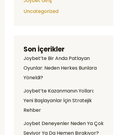
Joybet Giriş
Uncategorized
Son İçerikler
Joybet’te Bir Anda Patlayan
Oyunlar: Neden Herkes Bunlara
Yöneldi?
Joybet’te Kazanmanın Yolları:
Yeni Başlayanlar İçin Stratejik
Rehber
Joybet Deneyenler Neden Ya Çok
Seviyor Ya Da Hemen Bırakıyor?