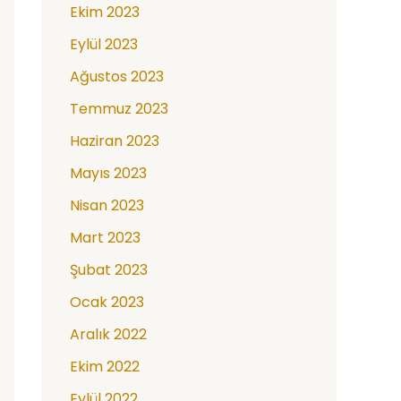
Ekim 2023
Eylül 2023
Ağustos 2023
Temmuz 2023
Haziran 2023
Mayıs 2023
Nisan 2023
Mart 2023
Şubat 2023
Ocak 2023
Aralık 2022
Ekim 2022
Eylül 2022