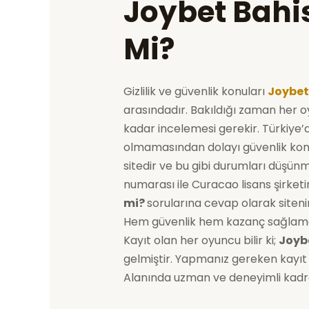
Joybet Bahis
Mi?
Gizlilik ve güvenlik konuları
Joybet
arasındadır. Bakıldığı zaman her 
kadar incelemesi gerekir. Türkiye’d
olmamasından dolayı güvenlik konus
sitedir ve bu gibi durumları düşü
numarası ile Curacao lisans şirketi
mi?
sorularına cevap olarak siteni
Hem güvenlik hem kazanç sağlama y
Kayıt olan her oyuncu bilir ki;
Joybe
gelmiştir. Yapmanız gereken kayı
Alanında uzman ve deneyimli kadro