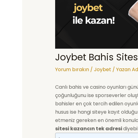
Joybet Bahis Sites
Yorum bırakın
/
Joybet
/ Yazan
Ad
Canlı bahis ve casino oyunları gü
çoğunluğunu ise sporseverler oluş
bahisler en çok tercih edilen oyun
husus ise hangi siteye kayıt olduğu
etmeniz gereken en önemli konula
sitesi kazancın tek adresi
diyebil