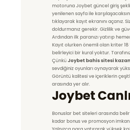
motoruna Joybet güncel giriş şek
yenilenen sayfa ile karşılaşacaksın
tıklayarak kayıt ekranını açanız. S
doldurmanız gerekir. Gizlilik ve gü
Ardından ilk paranızı yatırıp hemen
Kayıt olurken önemli olan kriter 1
belirleyici bir kural yoktur. Taraf
Çünkü
Joybet bahis sitesi kazan
sevdiğiniz oyunları oynayarak yük
Görüntü kalitesi ve içeriklerin çeşit
arasında yer alır.
Joybet Canlı
Bonuslar bet siteleri arasında belir
kadar bonus ve promosyon imkanı s
Yalnızca para yatırarak yüksek ka