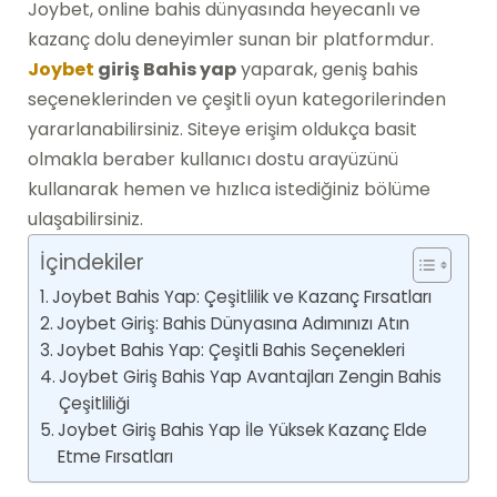
Joybet, online bahis dünyasında heyecanlı ve
kazanç dolu deneyimler sunan bir platformdur.
Joybet
giriş Bahis yap
yaparak, geniş bahis
seçeneklerinden ve çeşitli oyun kategorilerinden
yararlanabilirsiniz. Siteye erişim oldukça basit
olmakla beraber kullanıcı dostu arayüzünü
kullanarak hemen ve hızlıca istediğiniz bölüme
ulaşabilirsiniz.
İçindekiler
Joybet Bahis Yap: Çeşitlilik ve Kazanç Fırsatları
Joybet Giriş: Bahis Dünyasına Adımınızı Atın
Joybet Bahis Yap: Çeşitli Bahis Seçenekleri
Joybet Giriş Bahis Yap Avantajları Zengin Bahis
Çeşitliliği
Joybet Giriş Bahis Yap İle Yüksek Kazanç Elde
Etme Fırsatları