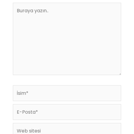
Buraya
yazın..
İsim*
E-
Posta*
Web