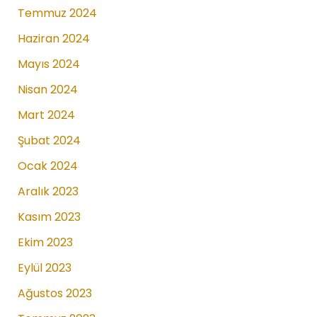
Temmuz 2024
Haziran 2024
Mayıs 2024
Nisan 2024
Mart 2024
Şubat 2024
Ocak 2024
Aralık 2023
Kasım 2023
Ekim 2023
Eylül 2023
Ağustos 2023