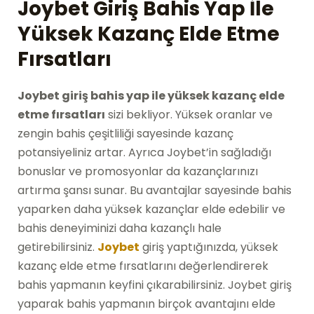
Joybet Giriş Bahis Yap İle
Yüksek Kazanç Elde Etme
Fırsatları
Joybet giriş bahis yap ile yüksek kazanç elde
etme fırsatları
sizi bekliyor. Yüksek oranlar ve
zengin bahis çeşitliliği sayesinde kazanç
potansiyeliniz artar. Ayrıca Joybet’in sağladığı
bonuslar ve promosyonlar da kazançlarınızı
artırma şansı sunar. Bu avantajlar sayesinde bahis
yaparken daha yüksek kazançlar elde edebilir ve
bahis deneyiminizi daha kazançlı hale
getirebilirsiniz.
Joybet
giriş yaptığınızda, yüksek
kazanç elde etme fırsatlarını değerlendirerek
bahis yapmanın keyfini çıkarabilirsiniz. Joybet giriş
yaparak bahis yapmanın birçok avantajını elde