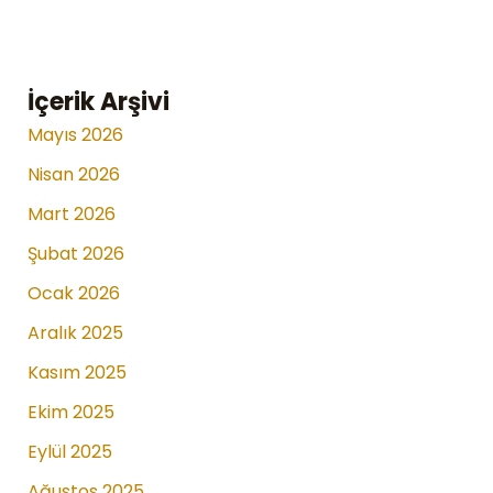
İçerik Arşivi
Mayıs 2026
Nisan 2026
Mart 2026
Şubat 2026
Ocak 2026
Aralık 2025
Kasım 2025
Ekim 2025
Eylül 2025
Ağustos 2025