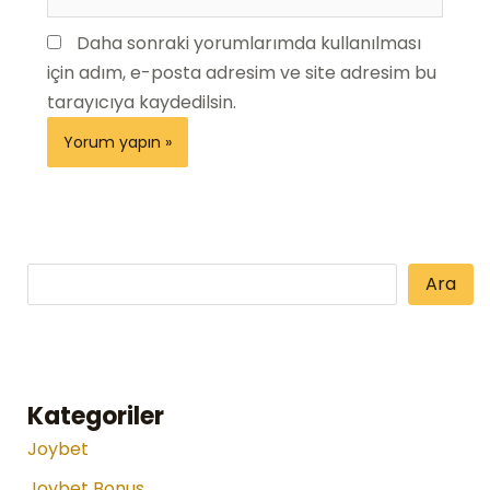
sitesi
Daha sonraki yorumlarımda kullanılması
için adım, e-posta adresim ve site adresim bu
tarayıcıya kaydedilsin.
Ara
Ara
Kategoriler
Joybet
Joybet Bonus