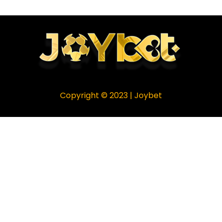
Copyright © 2023 |
Joybet