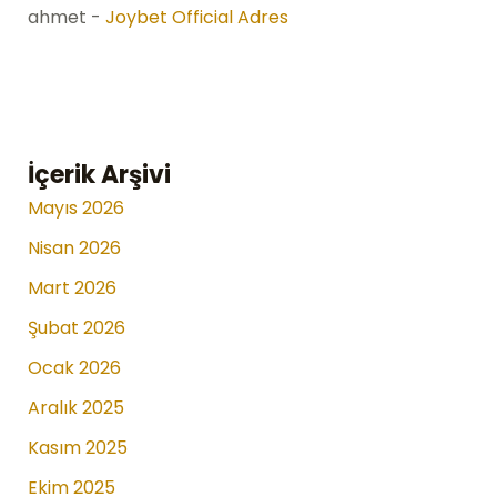
ahmet
-
Joybet Official Adres
İçerik Arşivi
Mayıs 2026
Nisan 2026
Mart 2026
Şubat 2026
Ocak 2026
Aralık 2025
Kasım 2025
Ekim 2025