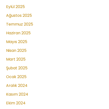
Eylül 2025
Ağustos 2025
Temmuz 2025
Haziran 2025
Mayıs 2025
Nisan 2025
Mart 2025
Şubat 2025
Ocak 2025
Aralık 2024
Kasım 2024
Ekim 2024