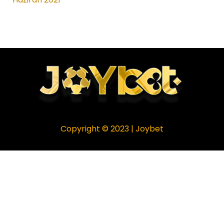
Copyright © 2023 |
Joybet