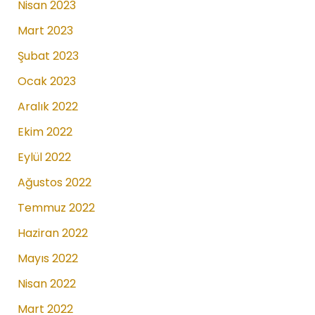
Nisan 2023
Mart 2023
Şubat 2023
Ocak 2023
Aralık 2022
Ekim 2022
Eylül 2022
Ağustos 2022
Temmuz 2022
Haziran 2022
Mayıs 2022
Nisan 2022
Mart 2022