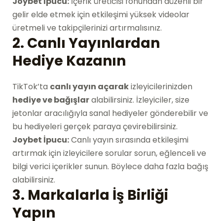
Joybet İpucu:
İçerik üreticisi fonundan düzenli bir
gelir elde etmek için etkileşimi yüksek videolar
üretmeli ve takipçilerinizi artırmalısınız.
2. Canlı Yayınlardan
Hediye Kazanın
TikTok’ta
canlı yayın açarak
izleyicilerinizden
hediye ve bağışlar
alabilirsiniz. İzleyiciler, size
jetonlar aracılığıyla sanal hediyeler gönderebilir ve
bu hediyeleri gerçek paraya çevirebilirsiniz.
Joybet İpucu:
Canlı yayın sırasında etkileşimi
artırmak için izleyicilere sorular sorun, eğlenceli ve
bilgi verici içerikler sunun. Böylece daha fazla bağış
alabilirsiniz.
3. Markalarla İş Birliği
Yapın