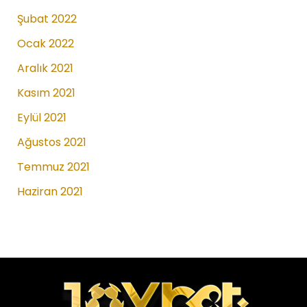
Şubat 2022
Ocak 2022
Aralık 2021
Kasım 2021
Eylül 2021
Ağustos 2021
Temmuz 2021
Haziran 2021