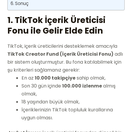
Sonuç
1. TikTok İçerik Üreticisi
Fonu ile Gelir Elde Edin
TikTok, içerik üreticilerini desteklemek amacıyla
TikTok Creator Fund (İçerik Üreticisi Fonu)
adlı
bir sistem oluşturmuştur. Bu fona katılabilmek için
şu kriterleri sağlamanız gerekir:
En az
10.000 takipçiye
sahip olmak,
Son 30 gün içinde
100.000 izlenme
almış
olmak,
18 yaşından büyük olmak,
İçeriklerinizin TikTok topluluk kurallarına
uygun olması.