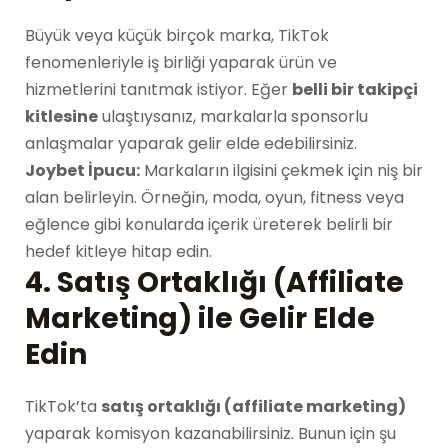
Büyük veya küçük birçok marka, TikTok
fenomenleriyle iş birliği yaparak ürün ve
hizmetlerini tanıtmak istiyor. Eğer
belli bir takipçi
kitlesine
ulaştıysanız, markalarla sponsorlu
anlaşmalar yaparak gelir elde edebilirsiniz.
Joybet İpucu:
Markaların ilgisini çekmek için niş bir
alan belirleyin. Örneğin, moda, oyun, fitness veya
eğlence gibi konularda içerik üreterek belirli bir
hedef kitleye hitap edin.
4. Satış Ortaklığı (Affiliate
Marketing) ile Gelir Elde
Edin
TikTok’ta
satış ortaklığı (affiliate marketing)
yaparak komisyon kazanabilirsiniz. Bunun için şu