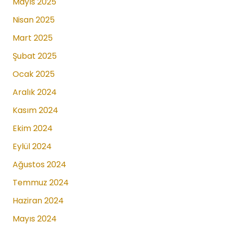
Mayıs 2025
Nisan 2025
Mart 2025
Şubat 2025
Ocak 2025
Aralık 2024
Kasım 2024
Ekim 2024
Eylül 2024
Ağustos 2024
Temmuz 2024
Haziran 2024
Mayıs 2024