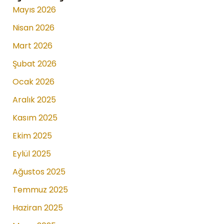
Mayıs 2026
Nisan 2026
Mart 2026
Şubat 2026
Ocak 2026
Aralık 2025
Kasım 2025
Ekim 2025
Eylül 2025
Ağustos 2025
Temmuz 2025
Haziran 2025