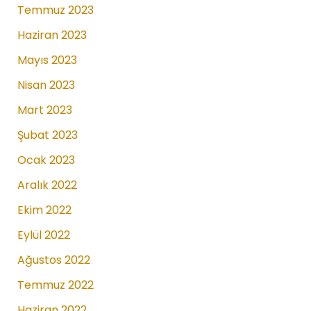
Temmuz 2023
Haziran 2023
Mayıs 2023
Nisan 2023
Mart 2023
Şubat 2023
Ocak 2023
Aralık 2022
Ekim 2022
Eylül 2022
Ağustos 2022
Temmuz 2022
Haziran 2022