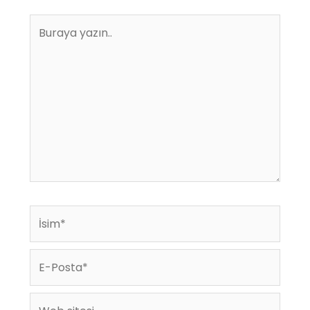
Buraya
yazın..
İsim*
E-
Posta*
Web