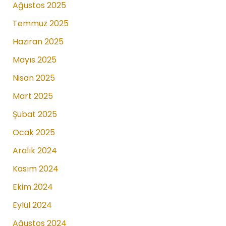
Ağustos 2025
Temmuz 2025
Haziran 2025
Mayıs 2025
Nisan 2025
Mart 2025
Şubat 2025
Ocak 2025
Aralık 2024
Kasım 2024
Ekim 2024
Eylül 2024
Ağustos 2024