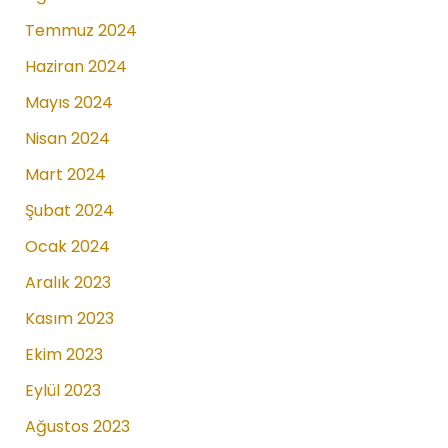
Temmuz 2024
Haziran 2024
Mayıs 2024
Nisan 2024
Mart 2024
Şubat 2024
Ocak 2024
Aralık 2023
Kasım 2023
Ekim 2023
Eylül 2023
Ağustos 2023