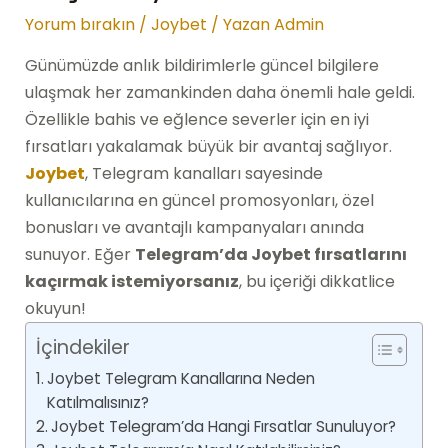
Yorum bırakın
/
Joybet
/ Yazan
Admin
Günümüzde anlık bildirimlerle güncel bilgilere
ulaşmak her zamankinden daha önemli hale geldi.
Özellikle bahis ve eğlence severler için en iyi
fırsatları yakalamak büyük bir avantaj sağlıyor.
Joybet
, Telegram kanalları sayesinde
kullanıcılarına en güncel promosyonları, özel
bonusları ve avantajlı kampanyaları anında
sunuyor. Eğer
Telegram’da Joybet fırsatlarını
kaçırmak istemiyorsanız
, bu içeriği dikkatlice
okuyun!
İçindekiler
Joybet Telegram Kanallarına Neden
Katılmalısınız?
Joybet Telegram’da Hangi Fırsatlar Sunuluyor?